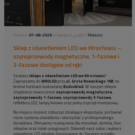
07-08-2026
-
Dodano:
w kategorii:
autor:
Mateusz
Sklep z oświetleniem LED we Wrocławiu –
szynoprzewody magnetyczne, 1-fazowe i
3-fazowe dostępne od ręki
Szukasz
sklepu z oświetleniem LED we Wrocławiu
?
Zapraszamy do
WROLED
przy
ul. Grota Roweckiego 168
, na
terenie hurtowni budowlanej
Budoskład
. W naszym sklepie
znajdziesz nowoczesne
szynoprzewody magnetyczne
,
szynoprzewody 1-fazowe
,
szynoprzewody 3-fazowe
,
reflektory LED, lampy liniowe oraz pełny osprzęt montażowy.
Na miejscu możesz zobaczyć działające ekspozycje, porównać
różne systemy oświetlenia i skorzystać z profesjonalnego
doradztwa. Oferujemy rozwiązania dla mieszkań, domów, biur,
sklepów oraz lokali usługowych. Odwiedź nasz salon i wybierz
oświetlenie LED idealnie dopasowane do Twojego projektu.