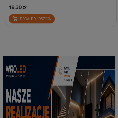
19,30 zł
DODAJ DO KOSZYKA
Profil led Profil LED P6-2 ½ biały 3m