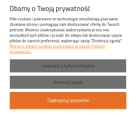
Produkty
Dbamy o Twoją prywatność
Pliki cookies i pokrewne im technologie umożliwiają poprawne
działanie strony i pomagają nam dostosować ofertę do Twoich
potrzeb. Możesz zaakceptować wykorzystanie przez nas
wszystkich tych plików i przejść do sklepu lub dostosować użycie
plików do swoich preferencji, wybierając opcję "Dostosuj zgody".
Więcej o plikach cookies przeczytasz w naszej Polityce
prywatności.
zaakceptuj tylko niezbędne
dostosuj zgody
Zaakceptuj wszystkie
pokaż pełną wersję strony
Sklep internetowy Shoper.pl