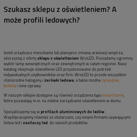
Szukasz sklepu z oświetleniem? A
może profili ledowych?
Jeżeli urządzasz mieszkanie lub planujesz zmianę aranżacji wnętrza,
skorzystaj z oferty
sklepu z oświetleniem
WroLED. Posiadamy ogromny
wybór lamp wewnętrznych oraz zewnętrznych w całym regionie. Nasz
katalog obejmuje oświetlenie LED przystosowane do potrzeb
indywidualnych użytkowników oraz firm. WroLED to przede wszystkim
różnorodne halogeny i
żarówki ledowe
, a także modne
żyrandole,
kinkiety
i inne oprawy.
W naszym sklepie dostępne są również urządzenia typu
smart home
,
które pozwalają m.in. na zdalne zarządzanie oświetleniem w domu.
Specjalizujemy się w
profilach aluminiowych do ledów
.
Współpracujemy również ze stolarzami, czy innymi firmami używającymi
listew led i
zasilaczy led
do swoich produktów.