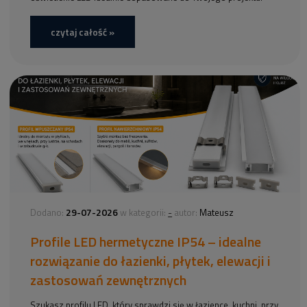
czytaj całość »
29-07-2026
-
Dodano:
w kategorii:
autor:
Mateusz
Profile LED hermetyczne IP54 – idealne
rozwiązanie do łazienki, płytek, elewacji i
zastosowań zewnętrznych
Szukasz profilu LED, który sprawdzi się w łazience, kuchni, przy