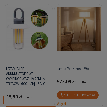
LATARKA LED
Lampa Podłogowa Wol
AKUMULATOROWA
CAMPINGOWA Z HAKIEM | 5
573,09 zł
brutto
TRYBÓW | 600 mAh| USB-C
19,90 zł
DODAJ DO KOSZYKA
brutto
ci
Więcej