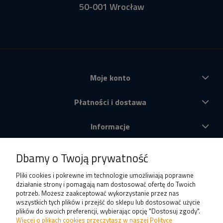
50-001 Wrocław
Moje konto
Płatności i dostawa
Informacje
O nas
Dbamy o Twoją prywatność
Produkty
Pliki cookies i pokrewne im technologie umożliwiają poprawne
działanie strony i pomagają nam dostosować ofertę do Twoich
potrzeb. Możesz zaakceptować wykorzystanie przez nas
wszystkich tych plików i przejść do sklepu lub dostosować użycie
plików do swoich preferencji, wybierając opcję "Dostosuj zgody".
Więcej o plikach cookies przeczytasz w naszej Polityce