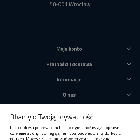
50-001 Wrocław
Moje konto
Płatności i dostawa
Informacje
O nas
Produkty
Dbamy o Twoją prywatność
Pliki cookies i pokrewne im technologie umożliwiają poprawne
działanie strony i pomagają nam dostosować ofertę do Twoich
potrzeb. Możesz zaakceptować wykorzystanie przez nas