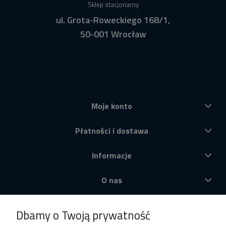
Sklep stacjonarny
ul. Grota-Roweckiego 168/1,
50-001 Wrocław
Moje konto
Płatności i dostawa
Informacje
O nas
Produkty
Dbamy o Twoją prywatność