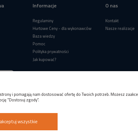
wa
Informacje
O nas
Regulaminy
Kontakt
Hurtowe Ceny - dla wykonawców
Nasze realizacje
Baza wiedzy
Pomoc
Polityka prywatności
Jak kupować?
e strony i pomagają nam dostosować ofertę do Twoich potrzeb. Możesz zaakcep
pcję "Dostosuj zgody".
akceptuj wszystkie