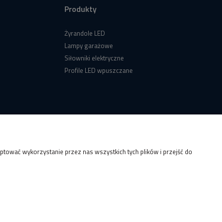
Produkty
Żyrandole LED
Lampy garażowe
Siłowniki elektryczne
Profile LED wpuszczane
tować wykorzystanie przez nas wszystkich tych plików i przejść do