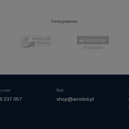
Formy płatności
o nas!
Mail
9 337 057
shop@wroled.pl