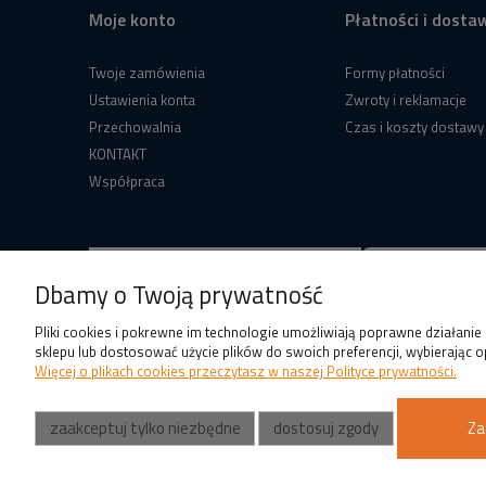
Moje konto
Płatności i dosta
Twoje zamówienia
Formy płatności
Ustawienia konta
Zwroty i reklamacje
Przechowalnia
Czas i koszty dostawy
KONTAKT
Współpraca
Dbamy o Twoją prywatność
Pliki cookies i pokrewne im technologie umożliwiają poprawne działani
sklepu lub dostosować użycie plików do swoich preferencji, wybierając o
Więcej o plikach cookies przeczytasz w naszej Polityce prywatności.
zaakceptuj tylko niezbędne
dostosuj zgody
Za