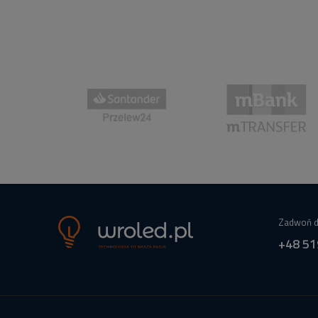
Zadwoń d
+48 51