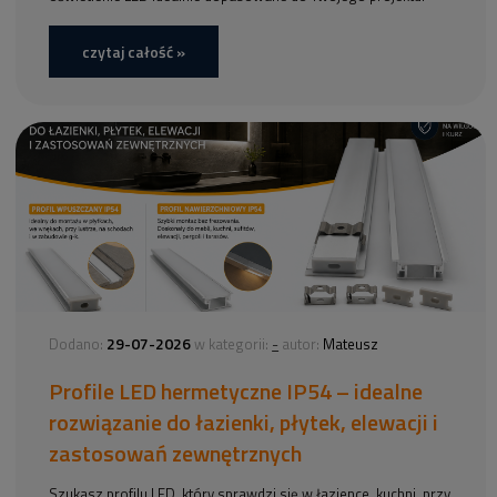
czytaj całość »
29-07-2026
-
Dodano:
w kategorii:
autor:
Mateusz
Profile LED hermetyczne IP54 – idealne
rozwiązanie do łazienki, płytek, elewacji i
zastosowań zewnętrznych
Szukasz profilu LED, który sprawdzi się w łazience, kuchni, przy