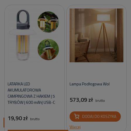
LATARKA LED
Lampa Podłogowa Wol
AKUMULATOROWA
CAMPINGOWA Z HAKIEM | 5
573,09 zł
brutto
TRYBÓW | 600 mAh| USB-C
19,90 zł
DODAJ DO KOSZYKA
brutto
ci
Więcej