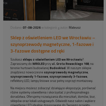
07-08-2026
-
Dodano:
w kategorii:
autor:
Mateusz
Sklep z oświetleniem LED we Wrocławiu –
szynoprzewody magnetyczne, 1-fazowe i
3-fazowe dostępne od ręki
Szukasz
sklepu z oświetleniem LED we Wrocławiu
?
Zapraszamy do
WROLED
przy
ul. Grota Roweckiego 168
, na
terenie hurtowni budowlanej
Budoskład
. W naszym sklepie
znajdziesz nowoczesne
szynoprzewody magnetyczne
,
szynoprzewody 1-fazowe
,
szynoprzewody 3-fazowe
,
reflektory LED, lampy liniowe oraz pełny osprzęt montażowy.
Na miejscu możesz zobaczyć działające ekspozycje, porównać
różne systemy oświetlenia i skorzystać z profesjonalnego
doradztwa. Oferujemy rozwiązania dla mieszkań, domów, biur,
sklepów oraz lokali usługowych. Odwiedź nasz salon i wybierz
oświetlenie LED idealnie dopasowane do Twojego projektu.