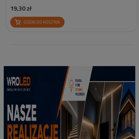
19,30 zł
DODAJ DO KOSZYKA
Profil led Profil LED P6-2 ½ biały 3m