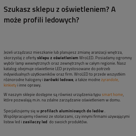
Szukasz sklepu z oświetleniem? A
może profili ledowych?
Jeżeli urządzasz mieszkanie lub planujesz zmianę aranżacji wnętrza,
skorzystaj z oferty
sklepu z oświetleniem
WroLED. Posiadamy ogromny
wybór lamp wewnętrznych oraz zewnętrznych w całym regionie. Nasz
katalog obejmuje oświetlenie LED przystosowane do potrzeb
indywidualnych użytkowników oraz firm. WroLED to przede wszystkim
różnorodne halogeny i
żarówki ledowe
, a także modne
żyrandole,
kinkiety
i inne oprawy.
W naszym sklepie dostępne są również urządzenia typu
smart home
,
które pozwalają m.in. na zdalne zarządzanie oświetleniem w domu.
Specjalizujemy się w
profilach aluminiowych do ledów
.
Współpracujemy również ze stolarzami, czy innymi firmami używającymi
listew led i
zasilaczy led
do swoich produktów.