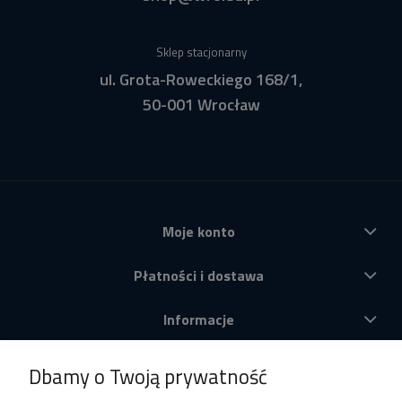
Sklep stacjonarny
ul. Grota-Roweckiego 168/1,
50-001 Wrocław
Moje konto
Płatności i dostawa
Informacje
O nas
Dbamy o Twoją prywatność