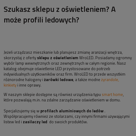
Szukasz sklepu z oświetleniem? A
może profili ledowych?
Jeżeli urządzasz mieszkanie lub planujesz zmianę aranżacji wnętrza,
skorzystaj z oferty
sklepu z oświetleniem
WroLED. Posiadamy ogromny
wybór lamp wewnętrznych oraz zewnętrznych w całym regionie. Nasz
katalog obejmuje oświetlenie LED przystosowane do potrzeb
indywidualnych użytkowników oraz firm. WroLED to przede wszystkim
różnorodne halogeny i
żarówki ledowe
, a także modne
żyrandole,
kinkiety
i inne oprawy.
W naszym sklepie dostępne są również urządzenia typu
smart home
,
które pozwalają m.in. na zdalne zarządzanie oświetleniem w domu.
Specjalizujemy się w
profilach aluminiowych do ledów
.
Współpracujemy również ze stolarzami, czy innymi firmami używającymi
listew led i
zasilaczy led
do swoich produktów.