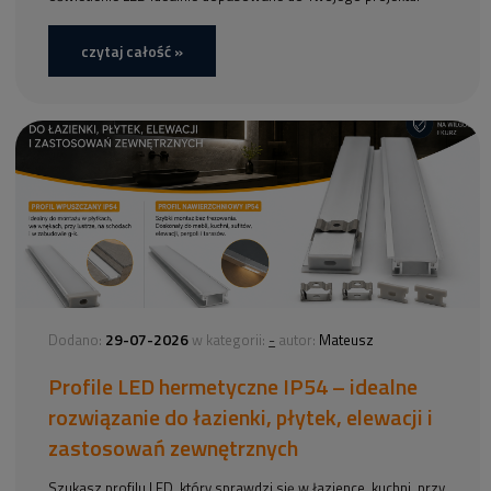
czytaj całość »
29-07-2026
-
Dodano:
w kategorii:
autor:
Mateusz
Profile LED hermetyczne IP54 – idealne
rozwiązanie do łazienki, płytek, elewacji i
zastosowań zewnętrznych
Szukasz profilu LED, który sprawdzi się w łazience, kuchni, przy