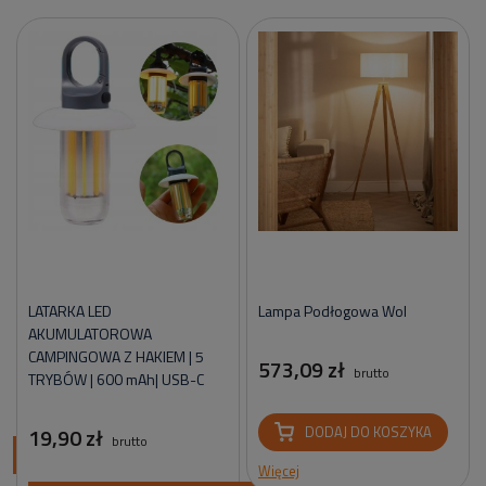
LATARKA LED
Lampa Podłogowa Wol
AKUMULATOROWA
CAMPINGOWA Z HAKIEM | 5
573,09 zł
brutto
TRYBÓW | 600 mAh| USB-C
19,90 zł
DODAJ DO KOSZYKA
brutto
ci
Więcej