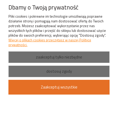
Produkty
Dbamy o Twoją prywatność
Pliki cookies i pokrewne im technologie umożliwiają poprawne
działanie strony i pomagają nam dostosować ofertę do Twoich
potrzeb. Możesz zaakceptować wykorzystanie przez nas
wszystkich tych plików i przejść do sklepu lub dostosować użycie
plików do swoich preferencji, wybierając opcję "Dostosuj zgody".
Więcej o plikach cookies przeczytasz w naszej Polityce
prywatności.
zaakceptuj tylko niezbędne
dostosuj zgody
Zaakceptuj wszystkie
pokaż pełną wersję strony
Sklep internetowy Shoper.pl