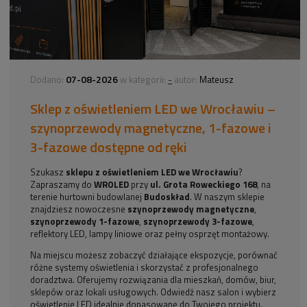
07-08-2026
-
Dodano:
w kategorii:
autor:
Mateusz
Sklep z oświetleniem LED we Wrocławiu –
szynoprzewody magnetyczne, 1-fazowe i
3-fazowe dostępne od ręki
Szukasz
sklepu z oświetleniem LED we Wrocławiu
?
Zapraszamy do
WROLED
przy
ul. Grota Roweckiego 168
, na
terenie hurtowni budowlanej
Budoskład
. W naszym sklepie
znajdziesz nowoczesne
szynoprzewody magnetyczne
,
szynoprzewody 1-fazowe
,
szynoprzewody 3-fazowe
,
reflektory LED, lampy liniowe oraz pełny osprzęt montażowy.
Na miejscu możesz zobaczyć działające ekspozycje, porównać
różne systemy oświetlenia i skorzystać z profesjonalnego
doradztwa. Oferujemy rozwiązania dla mieszkań, domów, biur,
sklepów oraz lokali usługowych. Odwiedź nasz salon i wybierz
oświetlenie LED idealnie dopasowane do Twojego projektu.