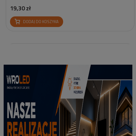
19,30 zł
DODAJ DO KOSZYKA
Profil led Profil LED P6-2 ½ biały 3m