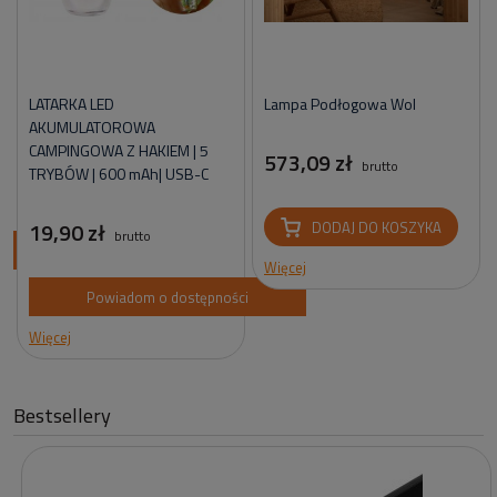
LATARKA LED
Lampa Podłogowa Wol
AKUMULATOROWA
CAMPINGOWA Z HAKIEM | 5
573,09 zł
brutto
TRYBÓW | 600 mAh| USB-C
19,90 zł
DODAJ DO KOSZYKA
brutto
ci
Więcej
Powiadom o dostępności
Więcej
Bestsellery