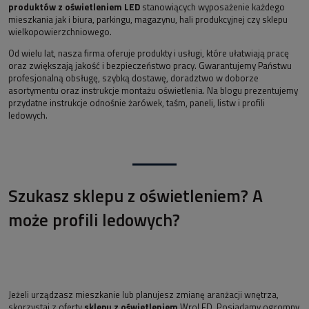
produktów z oświetleniem LED
stanowiących wyposażenie każdego
mieszkania jak i biura, parkingu, magazynu, hali produkcyjnej czy sklepu
wielkopowierzchniowego.
Od wielu lat, nasza firma oferuje produkty i usługi, które ułatwiają pracę
oraz zwiększają jakość i bezpieczeństwo pracy. Gwarantujemy Państwu
profesjonalną obsługę, szybką dostawę, doradztwo w doborze
asortymentu oraz instrukcje montażu oświetlenia. Na blogu prezentujemy
przydatne instrukcje odnośnie żarówek, taśm, paneli, listw i profili
ledowych.
Szukasz sklepu z oświetleniem? A
może profili ledowych?
Jeżeli urządzasz mieszkanie lub planujesz zmianę aranżacji wnętrza,
skorzystaj z oferty
sklepu z oświetleniem
WroLED. Posiadamy ogromny