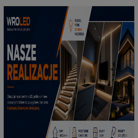
Profil led podtynkowy GK18-3 czarny 3m
114,50 zł
DODAJ DO KOSZYKA