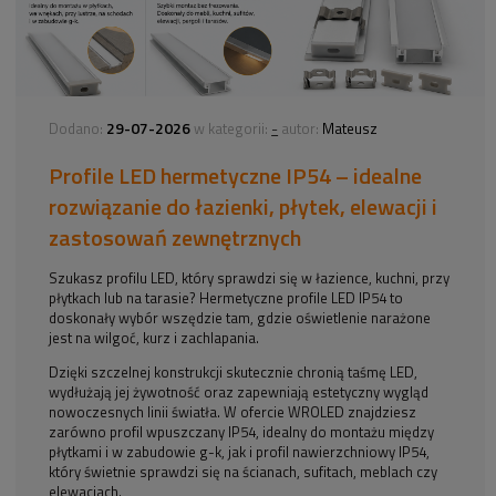
29-07-2026
-
Dodano:
w kategorii:
autor:
Mateusz
Profile LED hermetyczne IP54 – idealne
rozwiązanie do łazienki, płytek, elewacji i
zastosowań zewnętrznych
Szukasz profilu LED, który sprawdzi się w łazience, kuchni, przy
płytkach lub na tarasie? Hermetyczne profile LED IP54 to
doskonały wybór wszędzie tam, gdzie oświetlenie narażone
jest na wilgoć, kurz i zachlapania.
Dzięki szczelnej konstrukcji skutecznie chronią taśmę LED,
wydłużają jej żywotność oraz zapewniają estetyczny wygląd
nowoczesnych linii światła. W ofercie WROLED znajdziesz
zarówno profil wpuszczany IP54, idealny do montażu między
płytkami i w zabudowie g-k, jak i profil nawierzchniowy IP54,
który świetnie sprawdzi się na ścianach, sufitach, meblach czy
elewacjach.