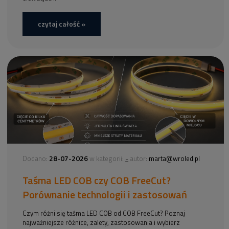
czytaj całość »
28-07-2026
-
Dodano:
w kategorii:
autor:
marta@wroled.pl
Taśma LED COB czy COB FreeCut?
Porównanie technologii i zastosowań
Czym różni się taśma LED COB od COB FreeCut? Poznaj
najważniejsze różnice, zalety, zastosowania i wybierz