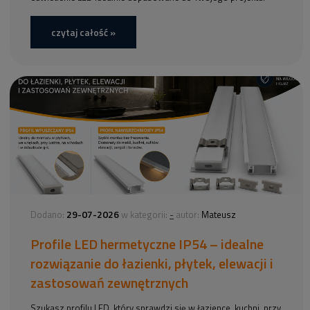
czytaj całość »
29-07-2026
-
Dodano:
w kategorii:
autor:
Mateusz
Profile LED hermetyczne IP54 – idealne
rozwiązanie do łazienki, płytek, elewacji i
zastosowań zewnętrznych
Szukasz profilu LED, który sprawdzi się w łazience, kuchni, przy