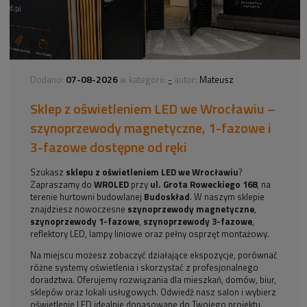
07-08-2026
-
Dodano:
w kategorii:
autor:
Mateusz
Sklep z oświetleniem LED we Wrocławiu –
szynoprzewody magnetyczne, 1-fazowe i
3-fazowe dostępne od ręki
Szukasz
sklepu z oświetleniem LED we Wrocławiu
?
Zapraszamy do
WROLED
przy
ul. Grota Roweckiego 168
, na
terenie hurtowni budowlanej
Budoskład
. W naszym sklepie
znajdziesz nowoczesne
szynoprzewody magnetyczne
,
szynoprzewody 1-fazowe
,
szynoprzewody 3-fazowe
,
reflektory LED, lampy liniowe oraz pełny osprzęt montażowy.
Na miejscu możesz zobaczyć działające ekspozycje, porównać
różne systemy oświetlenia i skorzystać z profesjonalnego
doradztwa. Oferujemy rozwiązania dla mieszkań, domów, biur,
sklepów oraz lokali usługowych. Odwiedź nasz salon i wybierz
oświetlenie LED idealnie dopasowane do Twojego projektu.