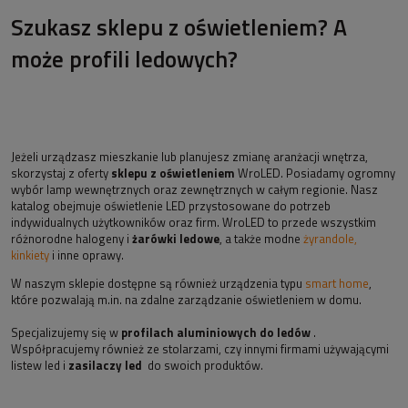
Szukasz sklepu z oświetleniem? A
może profili ledowych?
Jeżeli urządzasz mieszkanie lub planujesz zmianę aranżacji wnętrza,
skorzystaj z oferty
sklepu z oświetleniem
WroLED. Posiadamy ogromny
wybór lamp wewnętrznych oraz zewnętrznych w całym regionie. Nasz
katalog obejmuje oświetlenie LED przystosowane do potrzeb
indywidualnych użytkowników oraz firm. WroLED to przede wszystkim
różnorodne halogeny i
żarówki ledowe
, a także modne
żyrandole,
kinkiety
i inne oprawy.
W naszym sklepie dostępne są również urządzenia typu
smart home
,
które pozwalają m.in. na zdalne zarządzanie oświetleniem w domu.
Specjalizujemy się w
profilach aluminiowych do ledów
.
Współpracujemy również ze stolarzami, czy innymi firmami używającymi
listew led i
zasilaczy led
do swoich produktów.