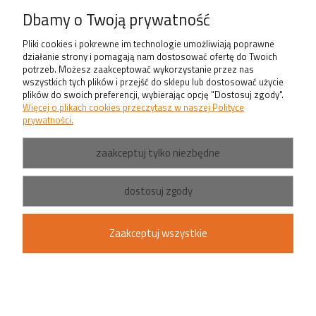
Produkty
Dbamy o Twoją prywatność
Pliki cookies i pokrewne im technologie umożliwiają poprawne
działanie strony i pomagają nam dostosować ofertę do Twoich
potrzeb. Możesz zaakceptować wykorzystanie przez nas
wszystkich tych plików i przejść do sklepu lub dostosować użycie
plików do swoich preferencji, wybierając opcję "Dostosuj zgody".
Więcej o plikach cookies przeczytasz w naszej Polityce
prywatności.
zaakceptuj tylko niezbędne
dostosuj zgody
Zaakceptuj wszystkie
pokaż pełną wersję strony
Sklep internetowy Shoper.pl