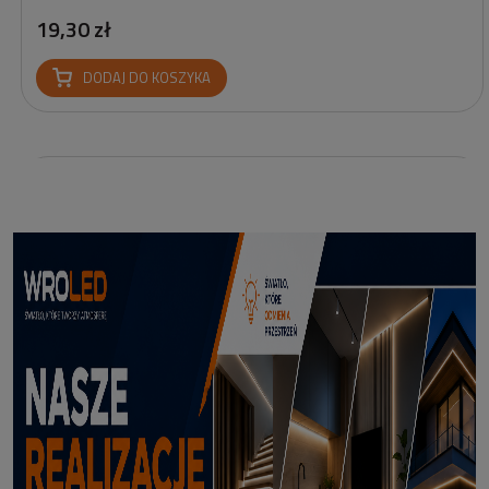
19,30 zł
DODAJ DO KOSZYKA
Profil led podtynkowy GK18-3 czarny 3m