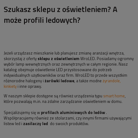
Szukasz sklepu z oświetleniem? A
może profili ledowych?
Jeżeli urządzasz mieszkanie lub planujesz zmianę aranżacji wnętrza,
skorzystaj z oferty
sklepu z oświetleniem
WroLED. Posiadamy ogromny
wybór lamp wewnętrznych oraz zewnętrznych w całym regionie. Nasz
katalog obejmuje oświetlenie LED przystosowane do potrzeb
indywidualnych użytkowników oraz firm. WroLED to przede wszystkim
różnorodne halogeny i
żarówki ledowe
, a także modne
żyrandole,
kinkiety
i inne oprawy.
W naszym sklepie dostępne są również urządzenia typu
smart home
,
które pozwalają m.in. na zdalne zarządzanie oświetleniem w domu.
Specjalizujemy się w
profilach aluminiowych do ledów
.
Współpracujemy również ze stolarzami, czy innymi firmami używającymi
listew led i
zasilaczy led
do swoich produktów.