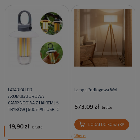
LATARKA LED
Lampa Podłogowa Wol
AKUMULATOROWA
CAMPINGOWA Z HAKIEM | 5
573,09 zł
brutto
TRYBÓW | 600 mAh| USB-C
19,90 zł
DODAJ DO KOSZYKA
brutto
ci
Więcej