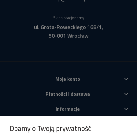
Sklep stacjonarny
ul. Grota-Roweckiego 168/1,
50-001 Wrocław
Moje konto
Płatności i dostawa
Informacje
O nas
Dbamy o Twoją prywatność