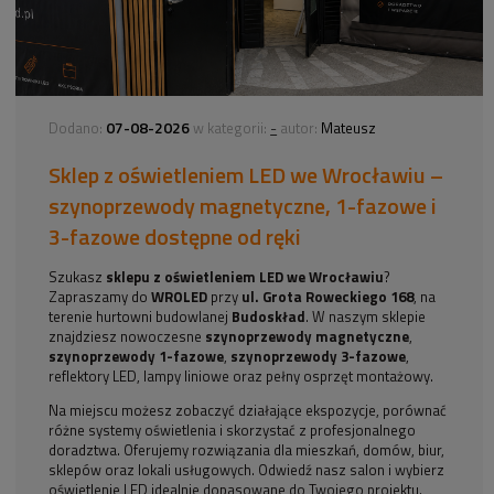
07-08-2026
-
Dodano:
w kategorii:
autor:
Mateusz
Sklep z oświetleniem LED we Wrocławiu –
szynoprzewody magnetyczne, 1-fazowe i
3-fazowe dostępne od ręki
Szukasz
sklepu z oświetleniem LED we Wrocławiu
?
Zapraszamy do
WROLED
przy
ul. Grota Roweckiego 168
, na
terenie hurtowni budowlanej
Budoskład
. W naszym sklepie
znajdziesz nowoczesne
szynoprzewody magnetyczne
,
szynoprzewody 1-fazowe
,
szynoprzewody 3-fazowe
,
reflektory LED, lampy liniowe oraz pełny osprzęt montażowy.
Na miejscu możesz zobaczyć działające ekspozycje, porównać
różne systemy oświetlenia i skorzystać z profesjonalnego
doradztwa. Oferujemy rozwiązania dla mieszkań, domów, biur,
sklepów oraz lokali usługowych. Odwiedź nasz salon i wybierz
oświetlenie LED idealnie dopasowane do Twojego projektu.