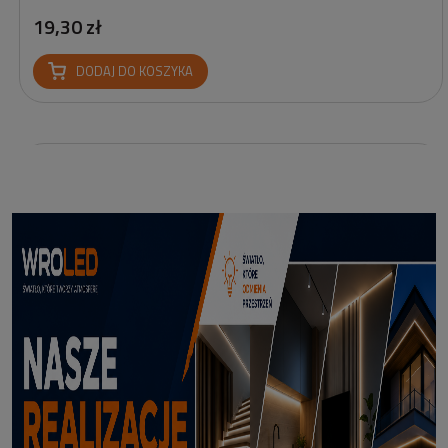
19,30 zł
DODAJ DO KOSZYKA
Profil led Profil LED P6-2 ½ biały 3m