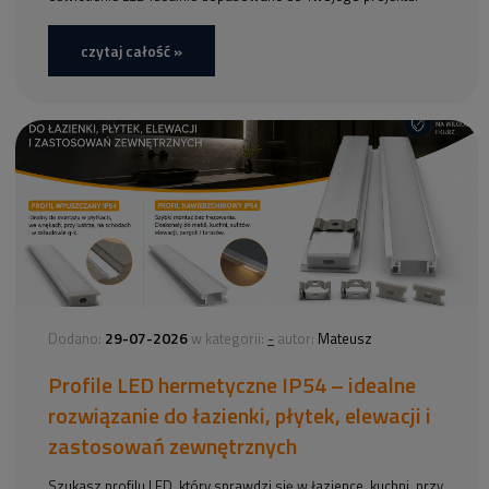
czytaj całość »
29-07-2026
-
Dodano:
w kategorii:
autor:
Mateusz
Profile LED hermetyczne IP54 – idealne
rozwiązanie do łazienki, płytek, elewacji i
zastosowań zewnętrznych
Szukasz profilu LED, który sprawdzi się w łazience, kuchni, przy