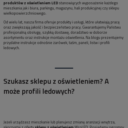
produktów z oświetleniem LED
stanowiących wyposażenie każdego
mieszkania jak i biura, parkingu, magazynu, hali produkcyjnej czy sklepu
wielkopowierzchniowego.
Od wielu lat, nasza firma oferuje produkty i usługi, które ułatwiają pracę
oraz zwiększają jakość i bezpieczeństwo pracy. Gwarantujemy Państwu
profesjonalną obsługę, szybką dostawę, doradztwo w doborze
asortymentu oraz instrukcje montażu oświetlenia. Na blogu prezentujemy
przydatne instrukcje odnośnie żarówek, taśm, paneli, listw i profili
ledowych.
Szukasz sklepu z oświetleniem? A
może profili ledowych?
Jeżeli urządzasz mieszkanie lub planujesz zmianę aranżacji wnętrza,
skorzystaj z oferty
sklepu z oświetleniem
WroLED. Posiadamy ogromny