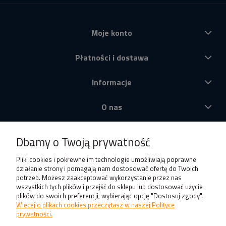
Moje konto
Płatności i dostawa
Informacje
O nas
Produkty
Dbamy o Twoją prywatność
Pliki cookies i pokrewne im technologie umożliwiają poprawne
działanie strony i pomagają nam dostosować ofertę do Twoich
potrzeb. Możesz zaakceptować wykorzystanie przez nas
wszystkich tych plików i przejść do sklepu lub dostosować użycie
plików do swoich preferencji, wybierając opcję "Dostosuj zgody".
Więcej o plikach cookies przeczytasz w naszej Polityce
prywatności.