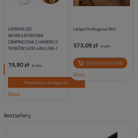
LATARKA LED
Lampa Podłogowa Wol
AKUMULATOROWA
CAMPINGOWA Z HAKIEM | 5
573,09 zł
brutto
TRYBÓW | 600 mAh| USB-C
19,90 zł
DODAJ DO KOSZYKA
brutto
ci
Więcej
Powiadom o dostępności
Więcej
Bestsellery