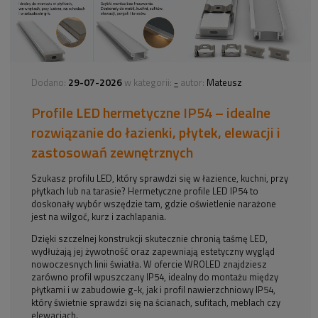
29-07-2026
-
Dodano:
w kategorii:
autor:
Mateusz
Profile LED hermetyczne IP54 – idealne
rozwiązanie do łazienki, płytek, elewacji i
zastosowań zewnętrznych
Szukasz profilu LED, który sprawdzi się w łazience, kuchni, przy
płytkach lub na tarasie? Hermetyczne profile LED IP54 to
doskonały wybór wszędzie tam, gdzie oświetlenie narażone
jest na wilgoć, kurz i zachlapania.
Dzięki szczelnej konstrukcji skutecznie chronią taśmę LED,
wydłużają jej żywotność oraz zapewniają estetyczny wygląd
nowoczesnych linii światła. W ofercie WROLED znajdziesz
zarówno profil wpuszczany IP54, idealny do montażu między
płytkami i w zabudowie g-k, jak i profil nawierzchniowy IP54,
który świetnie sprawdzi się na ścianach, sufitach, meblach czy
elewacjach.