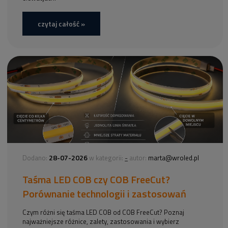
czytaj całość »
28-07-2026
-
Dodano:
w kategorii:
autor:
marta@wroled.pl
Taśma LED COB czy COB FreeCut?
Porównanie technologii i zastosowań
Czym różni się taśma LED COB od COB FreeCut? Poznaj
najważniejsze różnice, zalety, zastosowania i wybierz