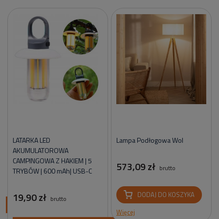
LATARKA LED
Lampa Podłogowa Wol
AKUMULATOROWA
CAMPINGOWA Z HAKIEM | 5
573,09 zł
brutto
TRYBÓW | 600 mAh| USB-C
19,90 zł
DODAJ DO KOSZYKA
brutto
ci
Więcej