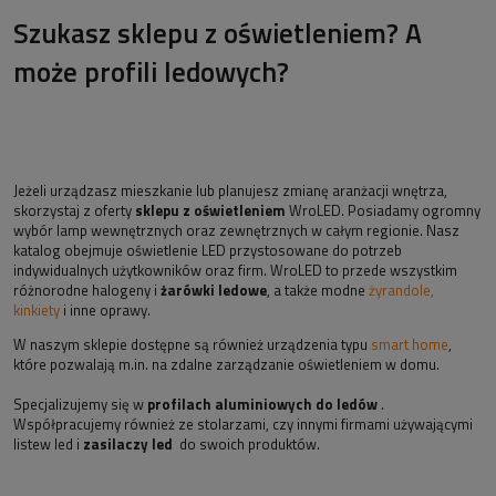
Szukasz sklepu z oświetleniem? A
może profili ledowych?
Jeżeli urządzasz mieszkanie lub planujesz zmianę aranżacji wnętrza,
skorzystaj z oferty
sklepu z oświetleniem
WroLED. Posiadamy ogromny
wybór lamp wewnętrznych oraz zewnętrznych w całym regionie. Nasz
katalog obejmuje oświetlenie LED przystosowane do potrzeb
indywidualnych użytkowników oraz firm. WroLED to przede wszystkim
różnorodne halogeny i
żarówki ledowe
, a także modne
żyrandole,
kinkiety
i inne oprawy.
W naszym sklepie dostępne są również urządzenia typu
smart home
,
które pozwalają m.in. na zdalne zarządzanie oświetleniem w domu.
Specjalizujemy się w
profilach aluminiowych do ledów
.
Współpracujemy również ze stolarzami, czy innymi firmami używającymi
listew led i
zasilaczy led
do swoich produktów.