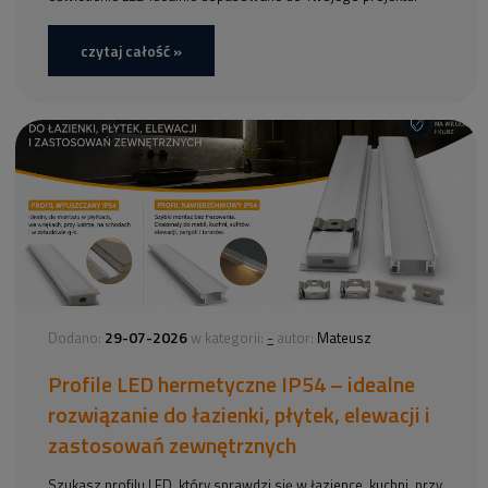
czytaj całość »
29-07-2026
-
Dodano:
w kategorii:
autor:
Mateusz
Profile LED hermetyczne IP54 – idealne
rozwiązanie do łazienki, płytek, elewacji i
zastosowań zewnętrznych
Szukasz profilu LED, który sprawdzi się w łazience, kuchni, przy