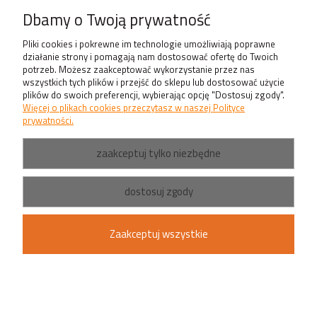
Produkty
Dbamy o Twoją prywatność
Pliki cookies i pokrewne im technologie umożliwiają poprawne
działanie strony i pomagają nam dostosować ofertę do Twoich
potrzeb. Możesz zaakceptować wykorzystanie przez nas
wszystkich tych plików i przejść do sklepu lub dostosować użycie
plików do swoich preferencji, wybierając opcję "Dostosuj zgody".
Więcej o plikach cookies przeczytasz w naszej Polityce
prywatności.
zaakceptuj tylko niezbędne
dostosuj zgody
Zaakceptuj wszystkie
pokaż pełną wersję strony
Sklep internetowy Shoper.pl