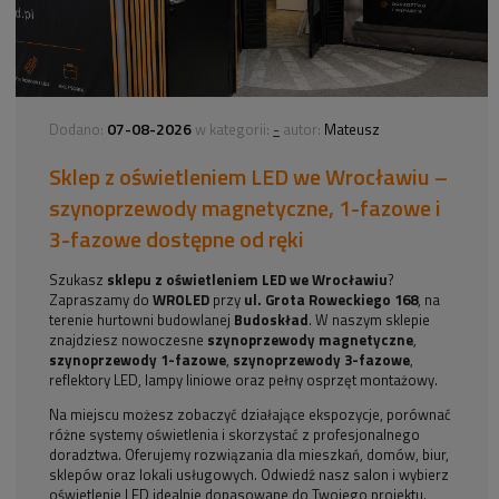
07-08-2026
-
Dodano:
w kategorii:
autor:
Mateusz
Sklep z oświetleniem LED we Wrocławiu –
szynoprzewody magnetyczne, 1-fazowe i
3-fazowe dostępne od ręki
Szukasz
sklepu z oświetleniem LED we Wrocławiu
?
Zapraszamy do
WROLED
przy
ul. Grota Roweckiego 168
, na
terenie hurtowni budowlanej
Budoskład
. W naszym sklepie
znajdziesz nowoczesne
szynoprzewody magnetyczne
,
szynoprzewody 1-fazowe
,
szynoprzewody 3-fazowe
,
reflektory LED, lampy liniowe oraz pełny osprzęt montażowy.
Na miejscu możesz zobaczyć działające ekspozycje, porównać
różne systemy oświetlenia i skorzystać z profesjonalnego
doradztwa. Oferujemy rozwiązania dla mieszkań, domów, biur,
sklepów oraz lokali usługowych. Odwiedź nasz salon i wybierz
oświetlenie LED idealnie dopasowane do Twojego projektu.