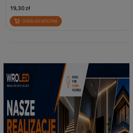
19,30 zł
DODAJ DO KOSZYKA
Profil led Profil LED P6-2 ½ biały 3m