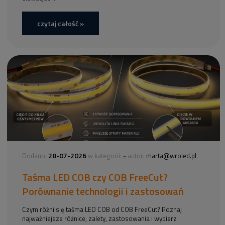
czytaj całość »
28-07-2026
-
Dodano:
w kategorii:
autor:
marta@wroled.pl
Taśma LED COB czy COB FreeCut?
Porównanie technologii i zastosowań
Czym różni się taśma LED COB od COB FreeCut? Poznaj
najważniejsze różnice, zalety, zastosowania i wybierz