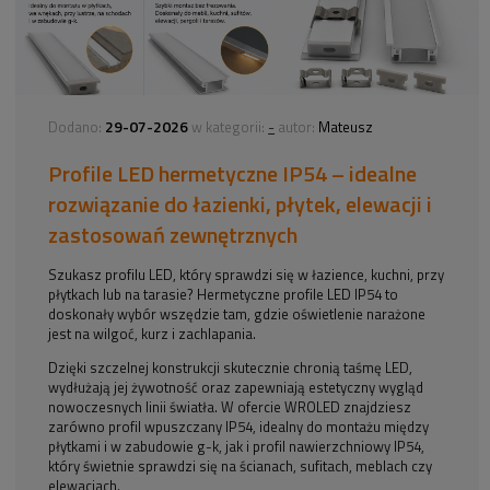
29-07-2026
-
Dodano:
w kategorii:
autor:
Mateusz
Profile LED hermetyczne IP54 – idealne
rozwiązanie do łazienki, płytek, elewacji i
zastosowań zewnętrznych
Szukasz profilu LED, który sprawdzi się w łazience, kuchni, przy
płytkach lub na tarasie? Hermetyczne profile LED IP54 to
doskonały wybór wszędzie tam, gdzie oświetlenie narażone
jest na wilgoć, kurz i zachlapania.
Dzięki szczelnej konstrukcji skutecznie chronią taśmę LED,
wydłużają jej żywotność oraz zapewniają estetyczny wygląd
nowoczesnych linii światła. W ofercie WROLED znajdziesz
zarówno profil wpuszczany IP54, idealny do montażu między
płytkami i w zabudowie g-k, jak i profil nawierzchniowy IP54,
który świetnie sprawdzi się na ścianach, sufitach, meblach czy
elewacjach.