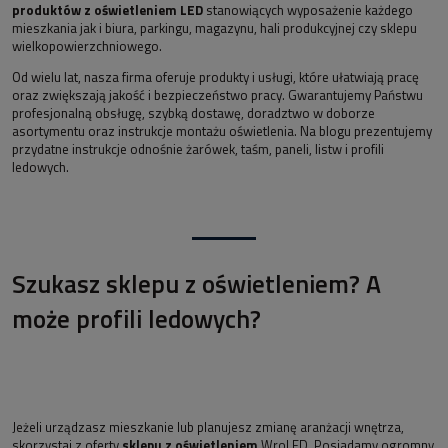
produktów z oświetleniem LED
stanowiących wyposażenie każdego
mieszkania jak i biura, parkingu, magazynu, hali produkcyjnej czy sklepu
wielkopowierzchniowego.
Od wielu lat, nasza firma oferuje produkty i usługi, które ułatwiają pracę
oraz zwiększają jakość i bezpieczeństwo pracy. Gwarantujemy Państwu
profesjonalną obsługę, szybką dostawę, doradztwo w doborze
asortymentu oraz instrukcje montażu oświetlenia. Na blogu prezentujemy
przydatne instrukcje odnośnie żarówek, taśm, paneli, listw i profili
ledowych.
Szukasz sklepu z oświetleniem? A
może profili ledowych?
Jeżeli urządzasz mieszkanie lub planujesz zmianę aranżacji wnętrza,
skorzystaj z oferty
sklepu z oświetleniem
WroLED. Posiadamy ogromny