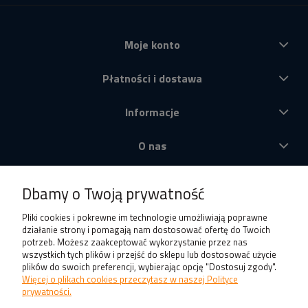
Moje konto
Płatności i dostawa
Informacje
O nas
Produkty
Dbamy o Twoją prywatność
Pliki cookies i pokrewne im technologie umożliwiają poprawne
działanie strony i pomagają nam dostosować ofertę do Twoich
potrzeb. Możesz zaakceptować wykorzystanie przez nas
wszystkich tych plików i przejść do sklepu lub dostosować użycie
plików do swoich preferencji, wybierając opcję "Dostosuj zgody".
Więcej o plikach cookies przeczytasz w naszej Polityce
prywatności.