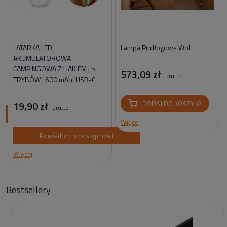
LATARKA LED
Lampa Podłogowa Wol
AKUMULATOROWA
CAMPINGOWA Z HAKIEM | 5
573,09 zł
brutto
TRYBÓW | 600 mAh| USB-C
19,90 zł
DODAJ DO KOSZYKA
brutto
ci
Więcej
Powiadom o dostępności
Więcej
Bestsellery