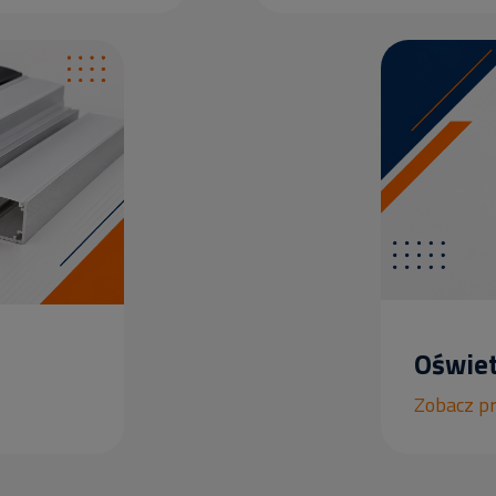
Oświet
Zobacz p