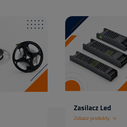
Zasilacz Led
Zobacz produkty