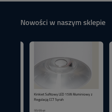
Nowości w naszym sklepie
BW+3000K
Kinkiet Sufitowy LED 15W Aluminiowy z
–Wysoka
Regulacją CCT Syrah
99,99 zł