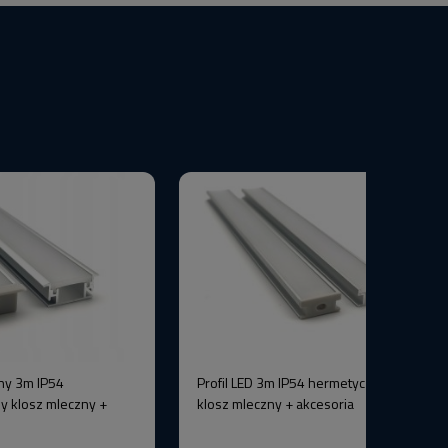
ny 3m IP54
Profil LED 3m IP54 hermetyczny srebrny
y klosz mleczny +
klosz mleczny + akcesoria