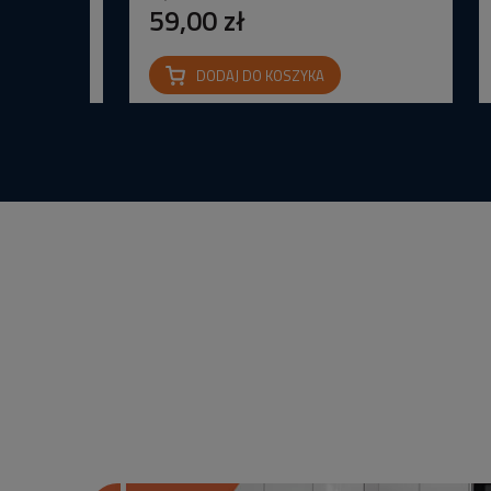
59,00 zł
DODAJ DO KOSZYKA
na IP65 24V
wana Barwa