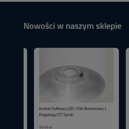
Nowości w naszym sklepie
BW+3000K
Kinkiet Sufitowy LED 15W Aluminiowy z
–Wysoka
Regulacją CCT Syrah
99,99 zł