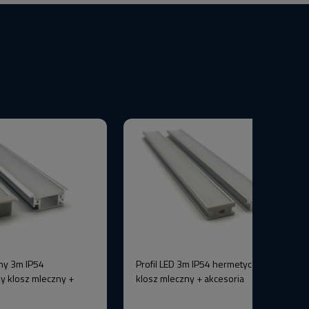
ny 3m IP54
Profil LED 3m IP54 hermetyczny srebrny
y klosz mleczny +
klosz mleczny + akcesoria