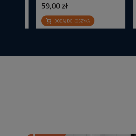
59,00 zł
DODAJ DO KOSZYKA
na IP65 24V
wana Barwa