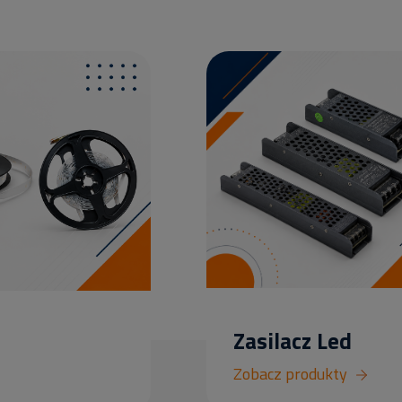
Zasilacz Led
Zobacz produkty