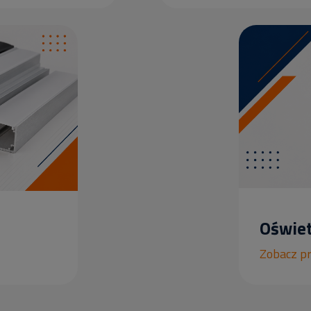
Oświet
Zobacz p