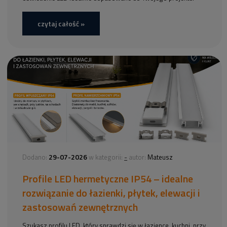
czytaj całość »
29-07-2026
-
Dodano:
w kategorii:
autor:
Mateusz
Profile LED hermetyczne IP54 – idealne
rozwiązanie do łazienki, płytek, elewacji i
zastosowań zewnętrznych
Szukasz profilu LED, który sprawdzi się w łazience, kuchni, przy