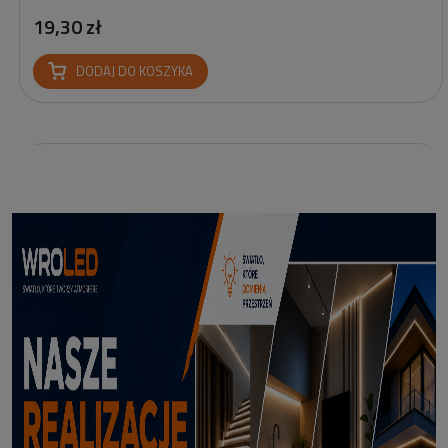
19,30 zł
DODAJ DO KOSZYKA
Profil led podtynkowy GK18-3 czarny 3m