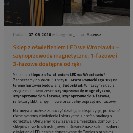
07-08-2026
-
Dodano:
w kategorii:
autor:
Mateusz
Sklep z oświetleniem LED we Wrocławiu –
szynoprzewody magnetyczne, 1-fazowe i
3-fazowe dostępne od ręki
Szukasz
sklepu z oświetleniem LED we Wrocławiu
?
Zapraszamy do
WROLED
przy
ul. Grota Roweckiego 168
, na
terenie hurtowni budowlanej
Budoskład
. W naszym sklepie
znajdziesz nowoczesne
szynoprzewody magnetyczne
,
szynoprzewody 1-fazowe
,
szynoprzewody 3-fazowe
,
reflektory LED, lampy liniowe oraz pełny osprzęt montażowy.
Na miejscu możesz zobaczyć działające ekspozycje, porównać
różne systemy oświetlenia i skorzystać z profesjonalnego
doradztwa. Oferujemy rozwiązania dla mieszkań, domów, biur,
sklepów oraz lokali usługowych. Odwiedź nasz salon i wybierz
oświetlenie LED idealnie dopasowane do Twojego projektu.