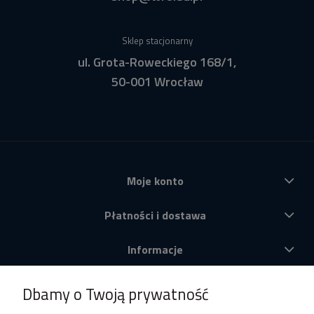
Sklep stacjonarny
ul. Grota-Roweckiego 168/1,
50-001 Wrocław
Moje konto
Płatności i dostawa
Informacje
O nas
Dbamy o Twoją prywatność