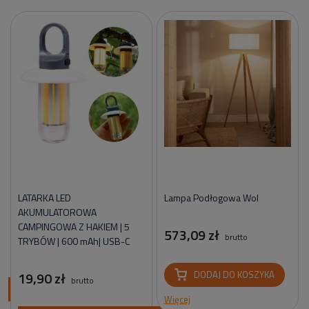
LATARKA LED
Lampa Podłogowa Wol
AKUMULATOROWA
CAMPINGOWA Z HAKIEM | 5
573,09 zł
brutto
TRYBÓW | 600 mAh| USB-C
19,90 zł
DODAJ DO KOSZYKA
brutto
ci
Więcej