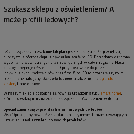
Szukasz sklepu z oświetleniem? A
może profili ledowych?
Jeżeli urządzasz mieszkanie lub planujesz zmianę aranżacji wnętrza,
skorzystaj z oferty
sklepu z oświetleniem
WroLED. Posiadamy ogromny
wybór lamp wewnętrznych oraz zewnętrznych w całym regionie. Nasz
katalog obejmuje oświetlenie LED przystosowane do potrzeb
indywidualnych użytkowników oraz firm. WroLED to przede wszystkim
różnorodne halogeny i
żarówki ledowe
, a także modne
żyrandole,
kinkiety
i inne oprawy.
W naszym sklepie dostępne są również urządzenia typu
smart home
,
które pozwalają m.in. na zdalne zarządzanie oświetleniem w domu.
Specjalizujemy się w
profilach aluminiowych do ledów
.
Współpracujemy również ze stolarzami, czy innymi firmami używającymi
listew led i
zasilaczy led
do swoich produktów.