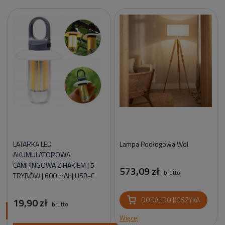
LATARKA LED
Lampa Podłogowa Wol
AKUMULATOROWA
CAMPINGOWA Z HAKIEM | 5
573,09 zł
brutto
TRYBÓW | 600 mAh| USB-C
19,90 zł
DODAJ DO KOSZYKA
brutto
ci
Więcej