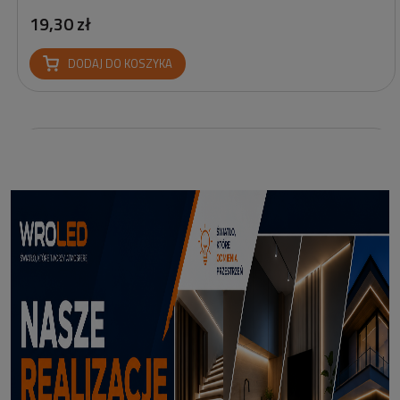
19,30 zł
DODAJ DO KOSZYKA
Profil led Profil LED P6-2 ½ biały 3m