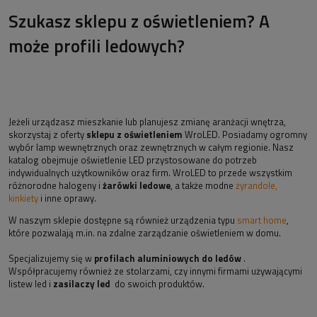
Szukasz sklepu z oświetleniem? A
może profili ledowych?
Jeżeli urządzasz mieszkanie lub planujesz zmianę aranżacji wnętrza,
skorzystaj z oferty
sklepu z oświetleniem
WroLED. Posiadamy ogromny
wybór lamp wewnętrznych oraz zewnętrznych w całym regionie. Nasz
katalog obejmuje oświetlenie LED przystosowane do potrzeb
indywidualnych użytkowników oraz firm. WroLED to przede wszystkim
różnorodne halogeny i
żarówki ledowe
, a także modne
żyrandole,
kinkiety
i inne oprawy.
W naszym sklepie dostępne są również urządzenia typu
smart home
,
które pozwalają m.in. na zdalne zarządzanie oświetleniem w domu.
Specjalizujemy się w
profilach aluminiowych do ledów
.
Współpracujemy również ze stolarzami, czy innymi firmami używającymi
listew led i
zasilaczy led
do swoich produktów.