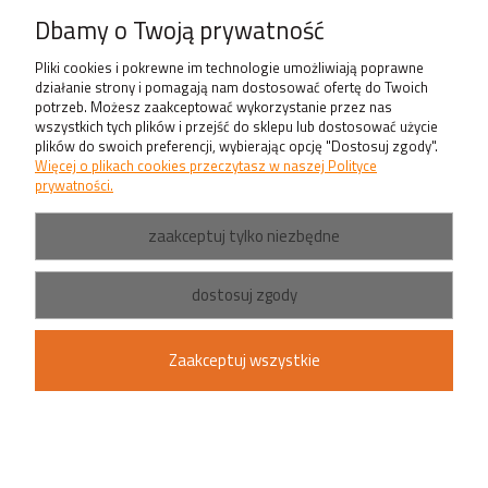
Produkty
Dbamy o Twoją prywatność
Pliki cookies i pokrewne im technologie umożliwiają poprawne
działanie strony i pomagają nam dostosować ofertę do Twoich
potrzeb. Możesz zaakceptować wykorzystanie przez nas
wszystkich tych plików i przejść do sklepu lub dostosować użycie
plików do swoich preferencji, wybierając opcję "Dostosuj zgody".
Więcej o plikach cookies przeczytasz w naszej Polityce
prywatności.
zaakceptuj tylko niezbędne
dostosuj zgody
Zaakceptuj wszystkie
pokaż pełną wersję strony
Sklep internetowy Shoper.pl