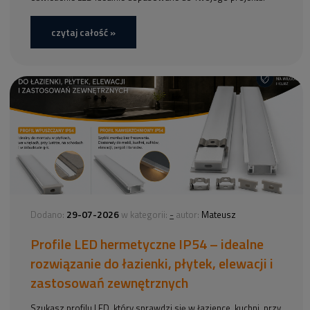
czytaj całość »
29-07-2026
-
Dodano:
w kategorii:
autor:
Mateusz
Profile LED hermetyczne IP54 – idealne
rozwiązanie do łazienki, płytek, elewacji i
zastosowań zewnętrznych
Szukasz profilu LED, który sprawdzi się w łazience, kuchni, przy