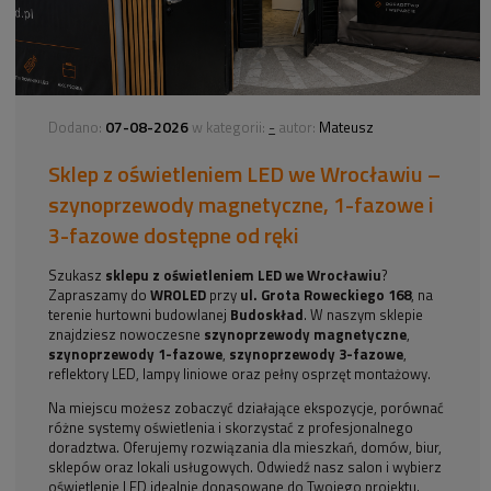
07-08-2026
-
Dodano:
w kategorii:
autor:
Mateusz
Sklep z oświetleniem LED we Wrocławiu –
szynoprzewody magnetyczne, 1-fazowe i
3-fazowe dostępne od ręki
Szukasz
sklepu z oświetleniem LED we Wrocławiu
?
Zapraszamy do
WROLED
przy
ul. Grota Roweckiego 168
, na
terenie hurtowni budowlanej
Budoskład
. W naszym sklepie
znajdziesz nowoczesne
szynoprzewody magnetyczne
,
szynoprzewody 1-fazowe
,
szynoprzewody 3-fazowe
,
reflektory LED, lampy liniowe oraz pełny osprzęt montażowy.
Na miejscu możesz zobaczyć działające ekspozycje, porównać
różne systemy oświetlenia i skorzystać z profesjonalnego
doradztwa. Oferujemy rozwiązania dla mieszkań, domów, biur,
sklepów oraz lokali usługowych. Odwiedź nasz salon i wybierz
oświetlenie LED idealnie dopasowane do Twojego projektu.