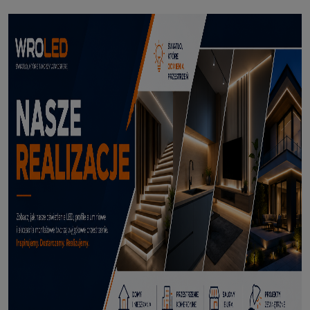
Profil led podtynkowy GK18-3 czarny 3m
114,50 zł
DODAJ DO KOSZYKA