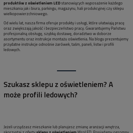
produktów z oświetleniem LED
stanowiących wyposażenie każdego
mieszkania jak i biura, parkingu, magazynu, hali produkcyjnej czy sklepu
wielkopowierzchniowego.
Od wielu lat, nasza firma oferuje produkty i usługi, które ułatwiają pracę
oraz zwiększają jakość i bezpieczeństwo pracy. Gwarantujemy Państwu
profesjonalną obsługę, szybką dostawę, doradztwo w doborze
asortymentu oraz instrukcje montażu oświetlenia. Na blogu prezentujemy
przydatne instrukcje odnośnie żarówek, taśm, paneli, listw i profili
ledowych.
Szukasz sklepu z oświetleniem? A
może profili ledowych?
Jeżeli urządzasz mieszkanie lub planujesz zmianę aranżacji wnętrza,
skorzystaj z oferty
sklepu z oświetleniem
WroLED. Posiadamy ogromny