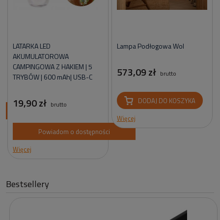
LATARKA LED
Lampa Podłogowa Wol
AKUMULATOROWA
CAMPINGOWA Z HAKIEM | 5
573,09 zł
brutto
TRYBÓW | 600 mAh| USB-C
19,90 zł
DODAJ DO KOSZYKA
brutto
ci
Więcej
Powiadom o dostępności
Więcej
Bestsellery