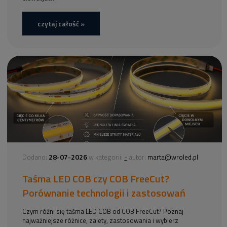
czytaj całość »
28-07-2026
-
Dodano:
w kategorii:
autor:
marta@wroled.pl
Taśma LED COB czy COB FreeCut?
Porównanie technologii i zastosowań
Czym różni się taśma LED COB od COB FreeCut? Poznaj
najważniejsze różnice, zalety, zastosowania i wybierz