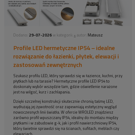
29-07-2026
-
Dodano:
w kategorii:
autor:
Mateusz
Profile LED hermetyczne IP54 – idealne
rozwiązanie do łazienki, płytek, elewacji i
zastosowań zewnętrznych
Szukasz profilu LED, który sprawdzi się w łazience, kuchni, przy
płytkach lub na tarasie? Hermetyczne profile LED IP54 to
doskonały wybór wszędzie tam, gdzie oświetlenie narażone
jest na wilgoć, kurz i zachlapania.
Dzięki szczelnej konstrukcji skutecznie chronią taśmę LED,
wydłużają jej żywotność oraz zapewniają estetyczny wygląd
nowoczesnych linii światła. W ofercie WROLED znajdziesz
zarówno profil wpuszczany IP54, idealny do montażu między
płytkami i w zabudowie g-k, jak i profil nawierzchniowy IP54,
który świetnie sprawdzi się na ścianach, sufitach, meblach czy
elewacjach.