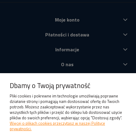
Moje konto
Płatności i dostawa
Informacje
O nas
Produkty
Dbamy o Twoją prywatność
Pliki cookies i pokrewne im technologie umożliwiają poprawne
działanie strony i pomagają nam dostosować ofertę do Twoich
potrzeb. Możesz zaakceptować wykorzystanie przez nas
wszystkich tych plików i przejść do sklepu lub dostosować użycie
plików do swoich preferencji, wybierając opcję "Dostosuj zgody".
Więcej o plikach cookies przeczytasz w naszej Polityce
prywatności.