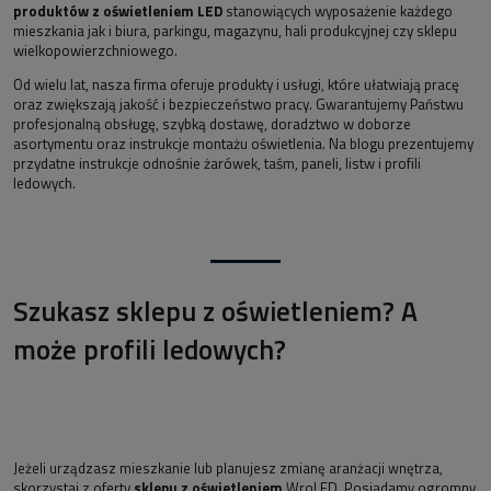
produktów z oświetleniem LED
stanowiących wyposażenie każdego
mieszkania jak i biura, parkingu, magazynu, hali produkcyjnej czy sklepu
wielkopowierzchniowego.
Od wielu lat, nasza firma oferuje produkty i usługi, które ułatwiają pracę
oraz zwiększają jakość i bezpieczeństwo pracy. Gwarantujemy Państwu
profesjonalną obsługę, szybką dostawę, doradztwo w doborze
asortymentu oraz instrukcje montażu oświetlenia. Na blogu prezentujemy
przydatne instrukcje odnośnie żarówek, taśm, paneli, listw i profili
ledowych.
Szukasz sklepu z oświetleniem? A
może profili ledowych?
Jeżeli urządzasz mieszkanie lub planujesz zmianę aranżacji wnętrza,
skorzystaj z oferty
sklepu z oświetleniem
WroLED. Posiadamy ogromny