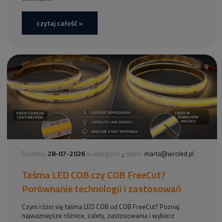
czytaj całość »
28-07-2026
-
Dodano:
w kategorii:
autor:
marta@wroled.pl
Taśma LED COB czy COB FreeCut?
Porównanie technologii i zastosowań
Czym różni się taśma LED COB od COB FreeCut? Poznaj
najważniejsze różnice, zalety, zastosowania i wybierz