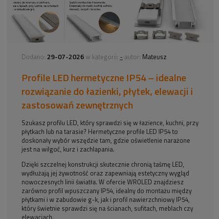
29-07-2026
-
Dodano:
w kategorii:
autor:
Mateusz
Profile LED hermetyczne IP54 – idealne
rozwiązanie do łazienki, płytek, elewacji i
zastosowań zewnętrznych
Szukasz profilu LED, który sprawdzi się w łazience, kuchni, przy
płytkach lub na tarasie? Hermetyczne profile LED IP54 to
doskonały wybór wszędzie tam, gdzie oświetlenie narażone
jest na wilgoć, kurz i zachlapania.
Dzięki szczelnej konstrukcji skutecznie chronią taśmę LED,
wydłużają jej żywotność oraz zapewniają estetyczny wygląd
nowoczesnych linii światła. W ofercie WROLED znajdziesz
zarówno profil wpuszczany IP54, idealny do montażu między
płytkami i w zabudowie g-k, jak i profil nawierzchniowy IP54,
który świetnie sprawdzi się na ścianach, sufitach, meblach czy
elewacjach.