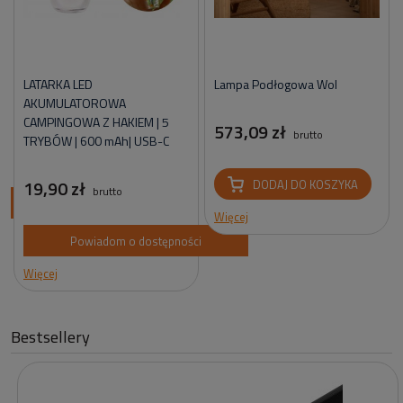
LATARKA LED
Lampa Podłogowa Wol
AKUMULATOROWA
CAMPINGOWA Z HAKIEM | 5
573,09 zł
brutto
TRYBÓW | 600 mAh| USB-C
19,90 zł
DODAJ DO KOSZYKA
brutto
ci
Więcej
Powiadom o dostępności
Więcej
Bestsellery