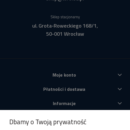
Sklep stacjonarny
ul. Grota-Roweckiego 168/1,
50-001 Wrocław
Moje konto
Płatności i dostawa
Informacje
O nas
Dbamy o Twoją prywatność