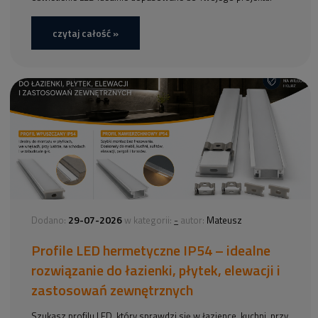
czytaj całość »
29-07-2026
-
Dodano:
w kategorii:
autor:
Mateusz
Profile LED hermetyczne IP54 – idealne
rozwiązanie do łazienki, płytek, elewacji i
zastosowań zewnętrznych
Szukasz profilu LED, który sprawdzi się w łazience, kuchni, przy