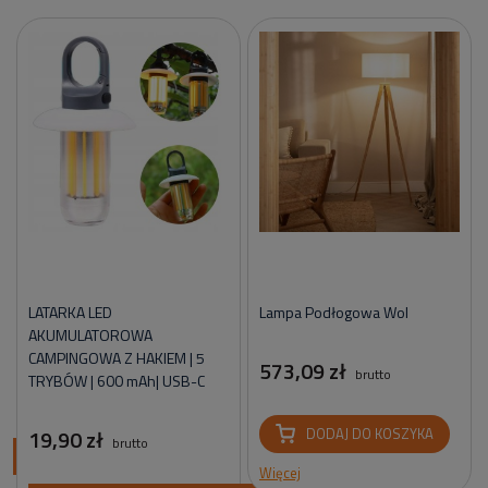
LATARKA LED
Lampa Podłogowa Wol
AKUMULATOROWA
CAMPINGOWA Z HAKIEM | 5
573,09 zł
brutto
TRYBÓW | 600 mAh| USB-C
19,90 zł
DODAJ DO KOSZYKA
brutto
ci
Więcej