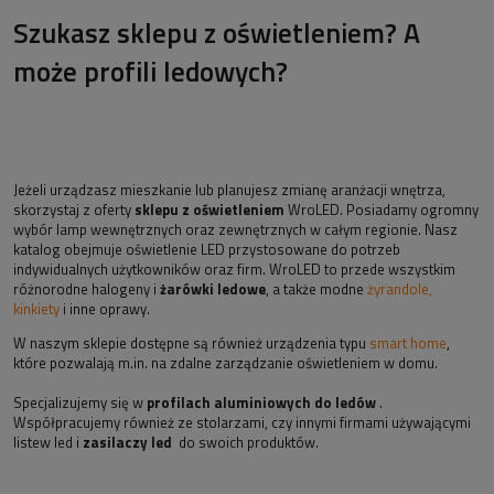
Szukasz sklepu z oświetleniem? A
może profili ledowych?
Jeżeli urządzasz mieszkanie lub planujesz zmianę aranżacji wnętrza,
skorzystaj z oferty
sklepu z oświetleniem
WroLED. Posiadamy ogromny
wybór lamp wewnętrznych oraz zewnętrznych w całym regionie. Nasz
katalog obejmuje oświetlenie LED przystosowane do potrzeb
indywidualnych użytkowników oraz firm. WroLED to przede wszystkim
różnorodne halogeny i
żarówki ledowe
, a także modne
żyrandole,
kinkiety
i inne oprawy.
W naszym sklepie dostępne są również urządzenia typu
smart home
,
które pozwalają m.in. na zdalne zarządzanie oświetleniem w domu.
Specjalizujemy się w
profilach aluminiowych do ledów
.
Współpracujemy również ze stolarzami, czy innymi firmami używającymi
listew led i
zasilaczy led
do swoich produktów.