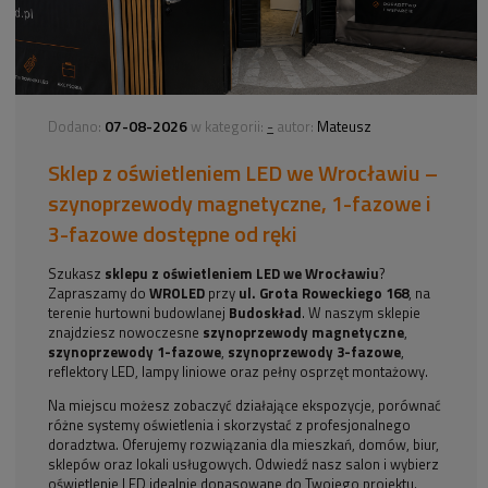
07-08-2026
-
Dodano:
w kategorii:
autor:
Mateusz
Sklep z oświetleniem LED we Wrocławiu –
szynoprzewody magnetyczne, 1-fazowe i
3-fazowe dostępne od ręki
Szukasz
sklepu z oświetleniem LED we Wrocławiu
?
Zapraszamy do
WROLED
przy
ul. Grota Roweckiego 168
, na
terenie hurtowni budowlanej
Budoskład
. W naszym sklepie
znajdziesz nowoczesne
szynoprzewody magnetyczne
,
szynoprzewody 1-fazowe
,
szynoprzewody 3-fazowe
,
reflektory LED, lampy liniowe oraz pełny osprzęt montażowy.
Na miejscu możesz zobaczyć działające ekspozycje, porównać
różne systemy oświetlenia i skorzystać z profesjonalnego
doradztwa. Oferujemy rozwiązania dla mieszkań, domów, biur,
sklepów oraz lokali usługowych. Odwiedź nasz salon i wybierz
oświetlenie LED idealnie dopasowane do Twojego projektu.