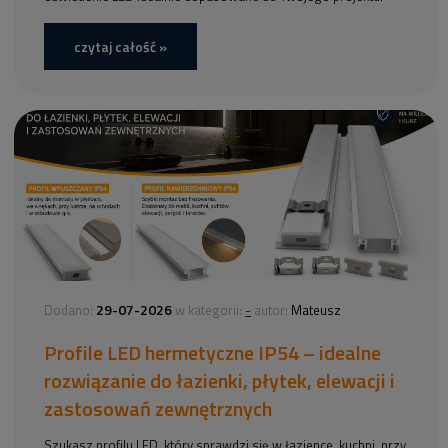
czytaj całość »
29-07-2026
-
Dodano:
w kategorii:
autor:
Mateusz
Profile LED hermetyczne IP54 – idealne
rozwiązanie do łazienki, płytek, elewacji i
zastosowań zewnętrznych
Szukasz profilu LED, który sprawdzi się w łazience, kuchni, przy