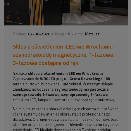
07-08-2026
-
Dodano:
w kategorii:
autor:
Mateusz
Sklep z oświetleniem LED we Wrocławiu –
szynoprzewody magnetyczne, 1-fazowe i
3-fazowe dostępne od ręki
Szukasz
sklepu z oświetleniem LED we Wrocławiu
?
Zapraszamy do
WROLED
przy
ul. Grota Roweckiego 168
, na
terenie hurtowni budowlanej
Budoskład
. W naszym sklepie
znajdziesz nowoczesne
szynoprzewody magnetyczne
,
szynoprzewody 1-fazowe
,
szynoprzewody 3-fazowe
,
reflektory LED, lampy liniowe oraz pełny osprzęt montażowy.
Na miejscu możesz zobaczyć działające ekspozycje, porównać
różne systemy oświetlenia i skorzystać z profesjonalnego
doradztwa. Oferujemy rozwiązania dla mieszkań, domów, biur,
sklepów oraz lokali usługowych. Odwiedź nasz salon i wybierz
oświetlenie LED idealnie dopasowane do Twojego projektu.