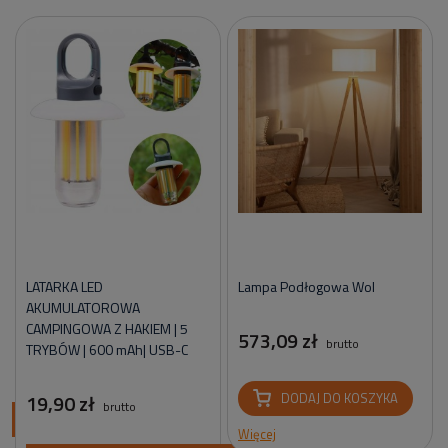
LATARKA LED
Lampa Podłogowa Wol
AKUMULATOROWA
CAMPINGOWA Z HAKIEM | 5
573,09 zł
brutto
TRYBÓW | 600 mAh| USB-C
19,90 zł
DODAJ DO KOSZYKA
brutto
ci
Więcej