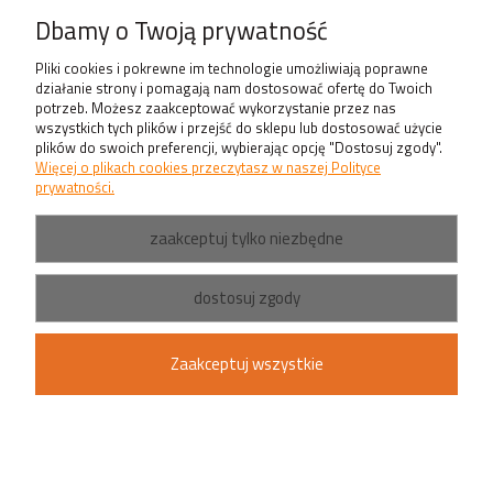
Produkty
Dbamy o Twoją prywatność
Pliki cookies i pokrewne im technologie umożliwiają poprawne
działanie strony i pomagają nam dostosować ofertę do Twoich
potrzeb. Możesz zaakceptować wykorzystanie przez nas
wszystkich tych plików i przejść do sklepu lub dostosować użycie
plików do swoich preferencji, wybierając opcję "Dostosuj zgody".
Więcej o plikach cookies przeczytasz w naszej Polityce
prywatności.
zaakceptuj tylko niezbędne
dostosuj zgody
Zaakceptuj wszystkie
pokaż pełną wersję strony
Sklep internetowy Shoper.pl