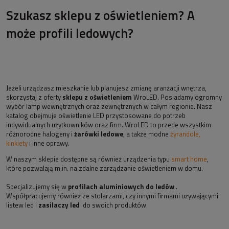
Szukasz sklepu z oświetleniem? A
może profili ledowych?
Jeżeli urządzasz mieszkanie lub planujesz zmianę aranżacji wnętrza,
skorzystaj z oferty
sklepu z oświetleniem
WroLED. Posiadamy ogromny
wybór lamp wewnętrznych oraz zewnętrznych w całym regionie. Nasz
katalog obejmuje oświetlenie LED przystosowane do potrzeb
indywidualnych użytkowników oraz firm. WroLED to przede wszystkim
różnorodne halogeny i
żarówki ledowe
, a także modne
żyrandole,
kinkiety
i inne oprawy.
W naszym sklepie dostępne są również urządzenia typu
smart home
,
które pozwalają m.in. na zdalne zarządzanie oświetleniem w domu.
Specjalizujemy się w
profilach aluminiowych do ledów
.
Współpracujemy również ze stolarzami, czy innymi firmami używającymi
listew led i
zasilaczy led
do swoich produktów.