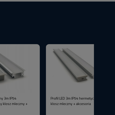
ny 3m IP54
Profil LED 3m IP54 hermetyczny srebrny
y klosz mleczny +
klosz mleczny + akcesoria