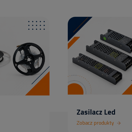
Zasilacz Led
Zobacz produkty