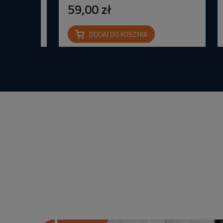
59,00 zł
DODAJ DO KOSZYKA
na IP65 24V
wana Barwa