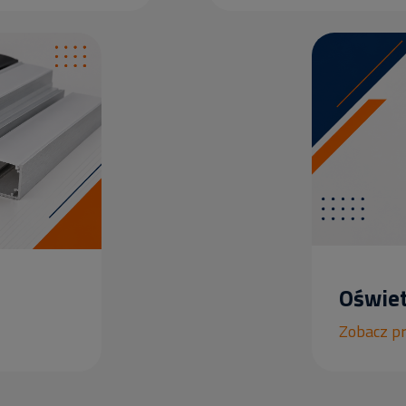
Oświet
Zobacz p