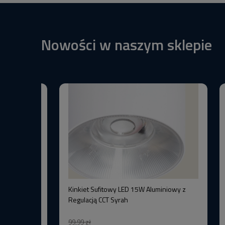
Nowości w naszym sklepie
BW+3000K
Kinkiet Sufitowy LED 15W Aluminiowy z
–Wysoka
Regulacją CCT Syrah
99,99 zł