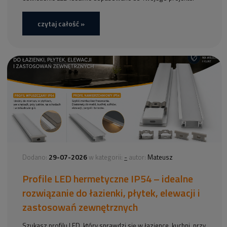
czytaj całość »
29-07-2026
-
Dodano:
w kategorii:
autor:
Mateusz
Profile LED hermetyczne IP54 – idealne
rozwiązanie do łazienki, płytek, elewacji i
zastosowań zewnętrznych
Szukasz profilu LED, który sprawdzi się w łazience, kuchni, przy