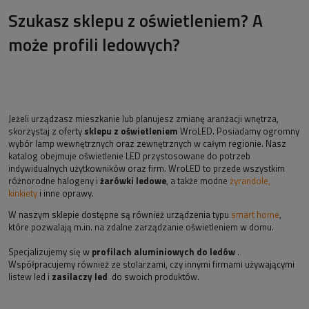
Szukasz sklepu z oświetleniem? A
może profili ledowych?
Jeżeli urządzasz mieszkanie lub planujesz zmianę aranżacji wnętrza,
skorzystaj z oferty
sklepu z oświetleniem
WroLED. Posiadamy ogromny
wybór lamp wewnętrznych oraz zewnętrznych w całym regionie. Nasz
katalog obejmuje oświetlenie LED przystosowane do potrzeb
indywidualnych użytkowników oraz firm. WroLED to przede wszystkim
różnorodne halogeny i
żarówki ledowe
, a także modne
żyrandole,
kinkiety
i inne oprawy.
W naszym sklepie dostępne są również urządzenia typu
smart home
,
które pozwalają m.in. na zdalne zarządzanie oświetleniem w domu.
Specjalizujemy się w
profilach aluminiowych do ledów
.
Współpracujemy również ze stolarzami, czy innymi firmami używającymi
listew led i
zasilaczy led
do swoich produktów.