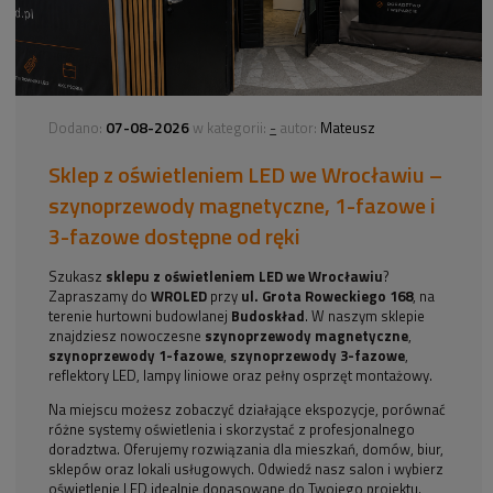
07-08-2026
-
Dodano:
w kategorii:
autor:
Mateusz
Sklep z oświetleniem LED we Wrocławiu –
szynoprzewody magnetyczne, 1-fazowe i
3-fazowe dostępne od ręki
Szukasz
sklepu z oświetleniem LED we Wrocławiu
?
Zapraszamy do
WROLED
przy
ul. Grota Roweckiego 168
, na
terenie hurtowni budowlanej
Budoskład
. W naszym sklepie
znajdziesz nowoczesne
szynoprzewody magnetyczne
,
szynoprzewody 1-fazowe
,
szynoprzewody 3-fazowe
,
reflektory LED, lampy liniowe oraz pełny osprzęt montażowy.
Na miejscu możesz zobaczyć działające ekspozycje, porównać
różne systemy oświetlenia i skorzystać z profesjonalnego
doradztwa. Oferujemy rozwiązania dla mieszkań, domów, biur,
sklepów oraz lokali usługowych. Odwiedź nasz salon i wybierz
oświetlenie LED idealnie dopasowane do Twojego projektu.