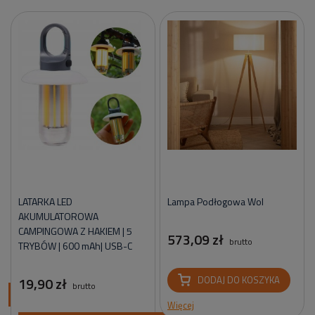
LATARKA LED
Lampa Podłogowa Wol
AKUMULATOROWA
CAMPINGOWA Z HAKIEM | 5
573,09 zł
brutto
TRYBÓW | 600 mAh| USB-C
19,90 zł
DODAJ DO KOSZYKA
brutto
ci
Więcej