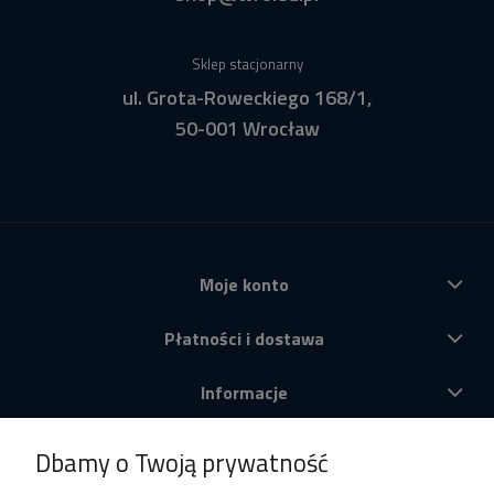
Sklep stacjonarny
ul. Grota-Roweckiego 168/1,
50-001 Wrocław
Moje konto
Płatności i dostawa
Informacje
O nas
Dbamy o Twoją prywatność