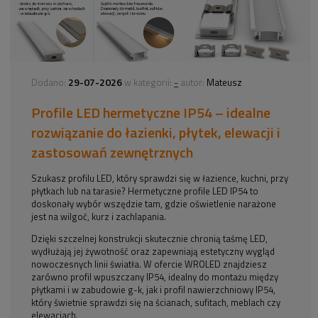
29-07-2026
-
Dodano:
w kategorii:
autor:
Mateusz
Profile LED hermetyczne IP54 – idealne
rozwiązanie do łazienki, płytek, elewacji i
zastosowań zewnętrznych
Szukasz profilu LED, który sprawdzi się w łazience, kuchni, przy
płytkach lub na tarasie? Hermetyczne profile LED IP54 to
doskonały wybór wszędzie tam, gdzie oświetlenie narażone
jest na wilgoć, kurz i zachlapania.
Dzięki szczelnej konstrukcji skutecznie chronią taśmę LED,
wydłużają jej żywotność oraz zapewniają estetyczny wygląd
nowoczesnych linii światła. W ofercie WROLED znajdziesz
zarówno profil wpuszczany IP54, idealny do montażu między
płytkami i w zabudowie g-k, jak i profil nawierzchniowy IP54,
który świetnie sprawdzi się na ścianach, sufitach, meblach czy
elewacjach.