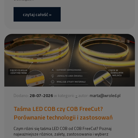
czytaj całość »
28-07-2026
-
Dodano:
w kategorii:
autor:
marta@wroled.pl
Taśma LED COB czy COB FreeCut?
Porównanie technologii i zastosowań
Czym różni się taśma LED COB od COB FreeCut? Poznaj
najważniejsze różnice, zalety, zastosowania i wybierz