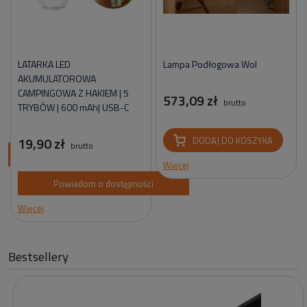
LATARKA LED
Lampa Podłogowa Wol
AKUMULATOROWA
CAMPINGOWA Z HAKIEM | 5
573,09 zł
brutto
TRYBÓW | 600 mAh| USB-C
19,90 zł
DODAJ DO KOSZYKA
brutto
ci
Więcej
Powiadom o dostępności
Więcej
Bestsellery