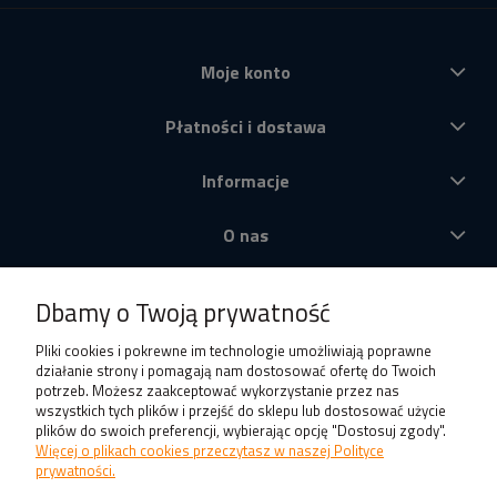
Moje konto
Płatności i dostawa
Informacje
O nas
Produkty
Dbamy o Twoją prywatność
Pliki cookies i pokrewne im technologie umożliwiają poprawne
działanie strony i pomagają nam dostosować ofertę do Twoich
potrzeb. Możesz zaakceptować wykorzystanie przez nas
wszystkich tych plików i przejść do sklepu lub dostosować użycie
plików do swoich preferencji, wybierając opcję "Dostosuj zgody".
Więcej o plikach cookies przeczytasz w naszej Polityce
prywatności.