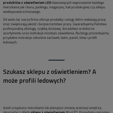
produktów z oświetleniem LED
stanowiących wyposażenie każdego
mieszkania jak i biura, parkingu, magazynu, hali produkcyjnej czy sklepu
wielkopowierzchniowego.
Od wielu lat, nasza firma oferuje produkty i usługi, które ułatwiają pracę
oraz zwiększają jakość i bezpieczeństwo pracy. Gwarantujemy Państwu
profesjonalną obsługę, szybką dostawę, doradztwo w doborze
asortymentu oraz instrukcje montażu oświetlenia. Na blogu prezentujemy
przydatne instrukcje odnośnie żarówek, taśm, paneli, listw i profili
ledowych.
Szukasz sklepu z oświetleniem? A
może profili ledowych?
Jeżeli urządzasz mieszkanie lub planujesz zmianę aranżacji wnętrza,
skorzystaj z oferty
sklepu z oświetleniem
WroLED. Posiadamy ogromny