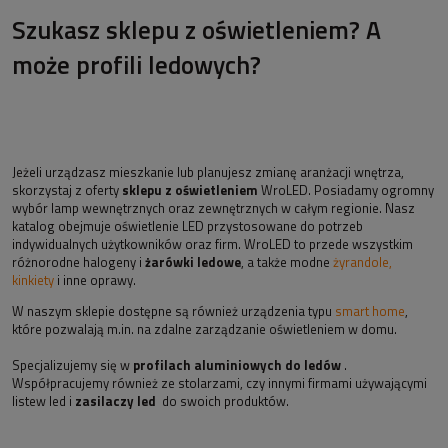
Szukasz sklepu z oświetleniem? A
może profili ledowych?
Jeżeli urządzasz mieszkanie lub planujesz zmianę aranżacji wnętrza,
skorzystaj z oferty
sklepu z oświetleniem
WroLED. Posiadamy ogromny
wybór lamp wewnętrznych oraz zewnętrznych w całym regionie. Nasz
katalog obejmuje oświetlenie LED przystosowane do potrzeb
indywidualnych użytkowników oraz firm. WroLED to przede wszystkim
różnorodne halogeny i
żarówki ledowe
, a także modne
żyrandole,
kinkiety
i inne oprawy.
W naszym sklepie dostępne są również urządzenia typu
smart home
,
które pozwalają m.in. na zdalne zarządzanie oświetleniem w domu.
Specjalizujemy się w
profilach aluminiowych do ledów
.
Współpracujemy również ze stolarzami, czy innymi firmami używającymi
listew led i
zasilaczy led
do swoich produktów.