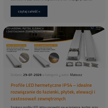
czytaj całość »
29-07-2026
-
Dodano:
w kategorii:
autor:
Mateusz
Profile LED hermetyczne IP54 – idealne
rozwiązanie do łazienki, płytek, elewacji i
zastosowań zewnętrznych
Szukasz profilu LED, który sprawdzi się w łazience, kuchni, przy