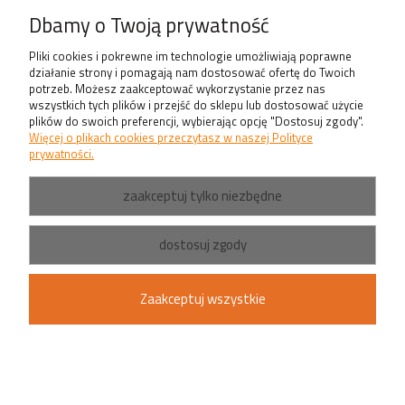
Produkty
Dbamy o Twoją prywatność
Pliki cookies i pokrewne im technologie umożliwiają poprawne
działanie strony i pomagają nam dostosować ofertę do Twoich
potrzeb. Możesz zaakceptować wykorzystanie przez nas
wszystkich tych plików i przejść do sklepu lub dostosować użycie
plików do swoich preferencji, wybierając opcję "Dostosuj zgody".
Więcej o plikach cookies przeczytasz w naszej Polityce
prywatności.
zaakceptuj tylko niezbędne
dostosuj zgody
Zaakceptuj wszystkie
pokaż pełną wersję strony
Sklep internetowy Shoper.pl