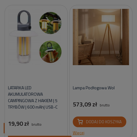
LATARKA LED
Lampa Podłogowa Wol
AKUMULATOROWA
CAMPINGOWA Z HAKIEM | 5
573,09 zł
brutto
TRYBÓW | 600 mAh| USB-C
19,90 zł
DODAJ DO KOSZYKA
brutto
ci
Więcej