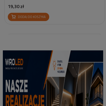
19,30 zł
DODAJ DO KOSZYKA
Profil led podtynkowy GK18-3 czarny 3m