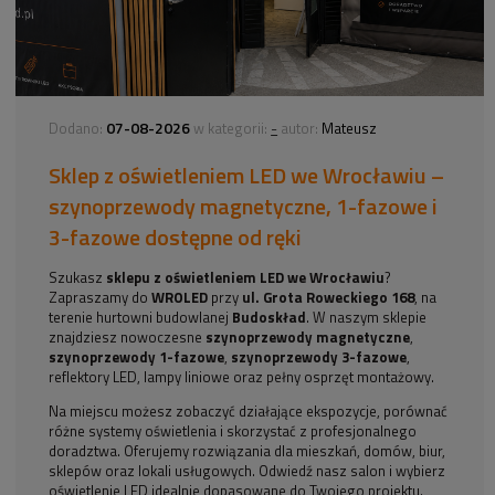
07-08-2026
-
Dodano:
w kategorii:
autor:
Mateusz
Sklep z oświetleniem LED we Wrocławiu –
szynoprzewody magnetyczne, 1-fazowe i
3-fazowe dostępne od ręki
Szukasz
sklepu z oświetleniem LED we Wrocławiu
?
Zapraszamy do
WROLED
przy
ul. Grota Roweckiego 168
, na
terenie hurtowni budowlanej
Budoskład
. W naszym sklepie
znajdziesz nowoczesne
szynoprzewody magnetyczne
,
szynoprzewody 1-fazowe
,
szynoprzewody 3-fazowe
,
reflektory LED, lampy liniowe oraz pełny osprzęt montażowy.
Na miejscu możesz zobaczyć działające ekspozycje, porównać
różne systemy oświetlenia i skorzystać z profesjonalnego
doradztwa. Oferujemy rozwiązania dla mieszkań, domów, biur,
sklepów oraz lokali usługowych. Odwiedź nasz salon i wybierz
oświetlenie LED idealnie dopasowane do Twojego projektu.