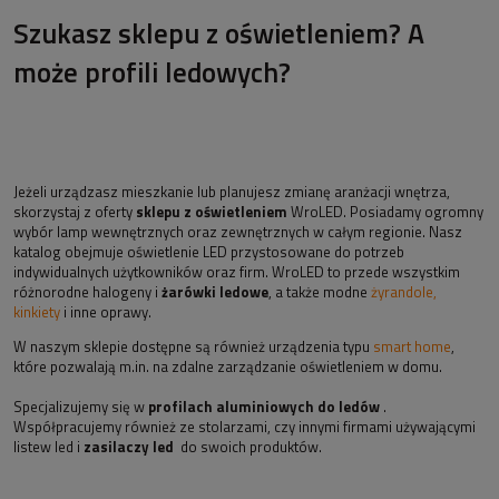
Szukasz sklepu z oświetleniem? A
może profili ledowych?
Jeżeli urządzasz mieszkanie lub planujesz zmianę aranżacji wnętrza,
skorzystaj z oferty
sklepu z oświetleniem
WroLED. Posiadamy ogromny
wybór lamp wewnętrznych oraz zewnętrznych w całym regionie. Nasz
katalog obejmuje oświetlenie LED przystosowane do potrzeb
indywidualnych użytkowników oraz firm. WroLED to przede wszystkim
różnorodne halogeny i
żarówki ledowe
, a także modne
żyrandole,
kinkiety
i inne oprawy.
W naszym sklepie dostępne są również urządzenia typu
smart home
,
które pozwalają m.in. na zdalne zarządzanie oświetleniem w domu.
Specjalizujemy się w
profilach aluminiowych do ledów
.
Współpracujemy również ze stolarzami, czy innymi firmami używającymi
listew led i
zasilaczy led
do swoich produktów.