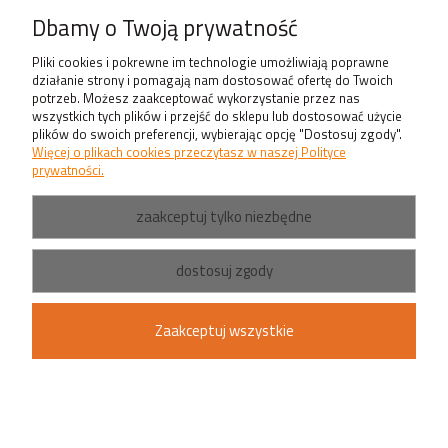
Produkty
Dbamy o Twoją prywatność
Pliki cookies i pokrewne im technologie umożliwiają poprawne
działanie strony i pomagają nam dostosować ofertę do Twoich
potrzeb. Możesz zaakceptować wykorzystanie przez nas
wszystkich tych plików i przejść do sklepu lub dostosować użycie
plików do swoich preferencji, wybierając opcję "Dostosuj zgody".
Więcej o plikach cookies przeczytasz w naszej Polityce
prywatności.
zaakceptuj tylko niezbędne
dostosuj zgody
Zaakceptuj wszystkie
pokaż pełną wersję strony
Sklep internetowy Shoper.pl