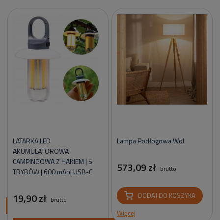
LATARKA LED
Lampa Podłogowa Wol
AKUMULATOROWA
CAMPINGOWA Z HAKIEM | 5
573,09 zł
brutto
TRYBÓW | 600 mAh| USB-C
19,90 zł
DODAJ DO KOSZYKA
brutto
ci
Więcej