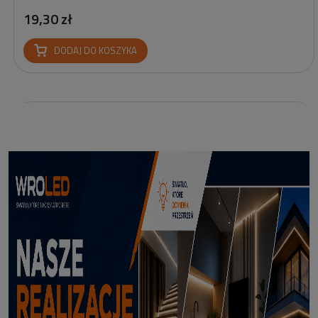
19,30 zł
DODAJ DO KOSZYKA
Profil led podtynkowy GK18-3 czarny 3m