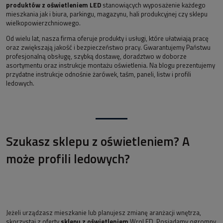
produktów z oświetleniem LED
stanowiących wyposażenie każdego
mieszkania jak i biura, parkingu, magazynu, hali produkcyjnej czy sklepu
wielkopowierzchniowego.
Od wielu lat, nasza firma oferuje produkty i usługi, które ułatwiają pracę
oraz zwiększają jakość i bezpieczeństwo pracy. Gwarantujemy Państwu
profesjonalną obsługę, szybką dostawę, doradztwo w doborze
asortymentu oraz instrukcje montażu oświetlenia. Na blogu prezentujemy
przydatne instrukcje odnośnie żarówek, taśm, paneli, listw i profili
ledowych.
Szukasz sklepu z oświetleniem? A
może profili ledowych?
Jeżeli urządzasz mieszkanie lub planujesz zmianę aranżacji wnętrza,
skorzystaj z oferty
sklepu z oświetleniem
WroLED. Posiadamy ogromny