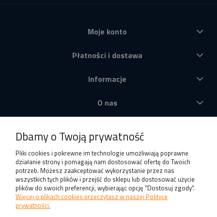
Moje konto
Płatności i dostawa
Informacje
O nas
Produkty
Dbamy o Twoją prywatność
Pliki cookies i pokrewne im technologie umożliwiają poprawne
działanie strony i pomagają nam dostosować ofertę do Twoich
potrzeb. Możesz zaakceptować wykorzystanie przez nas
wszystkich tych plików i przejść do sklepu lub dostosować użycie
plików do swoich preferencji, wybierając opcję "Dostosuj zgody".
Więcej o plikach cookies przeczytasz w naszej Polityce
prywatności.