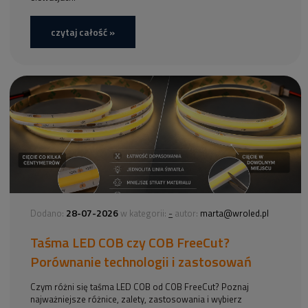
czytaj całość »
28-07-2026
-
Dodano:
w kategorii:
autor:
marta@wroled.pl
Taśma LED COB czy COB FreeCut?
Porównanie technologii i zastosowań
Czym różni się taśma LED COB od COB FreeCut? Poznaj
najważniejsze różnice, zalety, zastosowania i wybierz