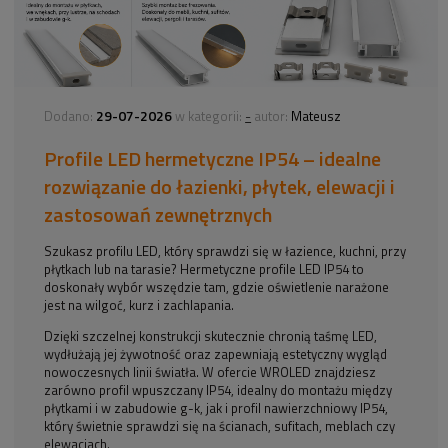
29-07-2026
-
Dodano:
w kategorii:
autor:
Mateusz
Profile LED hermetyczne IP54 – idealne
rozwiązanie do łazienki, płytek, elewacji i
zastosowań zewnętrznych
Szukasz profilu LED, który sprawdzi się w łazience, kuchni, przy
płytkach lub na tarasie? Hermetyczne profile LED IP54 to
doskonały wybór wszędzie tam, gdzie oświetlenie narażone
jest na wilgoć, kurz i zachlapania.
Dzięki szczelnej konstrukcji skutecznie chronią taśmę LED,
wydłużają jej żywotność oraz zapewniają estetyczny wygląd
nowoczesnych linii światła. W ofercie WROLED znajdziesz
zarówno profil wpuszczany IP54, idealny do montażu między
płytkami i w zabudowie g-k, jak i profil nawierzchniowy IP54,
który świetnie sprawdzi się na ścianach, sufitach, meblach czy
elewacjach.