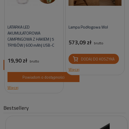
LATARKA LED
Lampa Podłogowa Wol
AKUMULATOROWA
CAMPINGOWA Z HAKIEM | 5
573,09 zł
brutto
TRYBÓW | 600 mAh| USB-C
19,90 zł
DODAJ DO KOSZYKA
brutto
ci
Więcej
Powiadom o dostępności
Więcej
Bestsellery