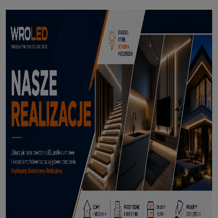
Profil led podtynkowy GK18-3 czarny 3m
114,50 zł
DODAJ DO KOSZYKA