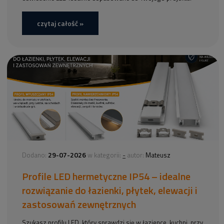
czytaj całość »
29-07-2026
-
Dodano:
w kategorii:
autor:
Mateusz
Profile LED hermetyczne IP54 – idealne
rozwiązanie do łazienki, płytek, elewacji i
zastosowań zewnętrznych
Szukasz profilu LED, który sprawdzi się w łazience, kuchni, przy