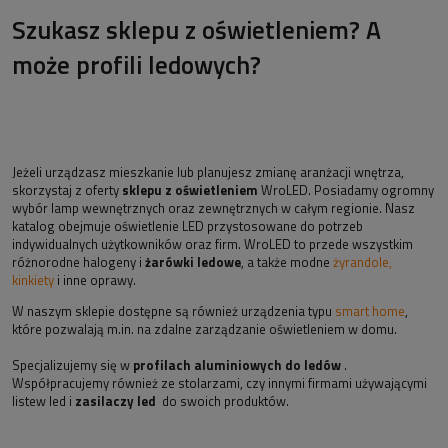
Szukasz sklepu z oświetleniem? A
może profili ledowych?
Jeżeli urządzasz mieszkanie lub planujesz zmianę aranżacji wnętrza,
skorzystaj z oferty
sklepu z oświetleniem
WroLED. Posiadamy ogromny
wybór lamp wewnętrznych oraz zewnętrznych w całym regionie. Nasz
katalog obejmuje oświetlenie LED przystosowane do potrzeb
indywidualnych użytkowników oraz firm. WroLED to przede wszystkim
różnorodne halogeny i
żarówki ledowe
, a także modne
żyrandole,
kinkiety
i inne oprawy.
W naszym sklepie dostępne są również urządzenia typu
smart home
,
które pozwalają m.in. na zdalne zarządzanie oświetleniem w domu.
Specjalizujemy się w
profilach aluminiowych do ledów
.
Współpracujemy również ze stolarzami, czy innymi firmami używającymi
listew led i
zasilaczy led
do swoich produktów.