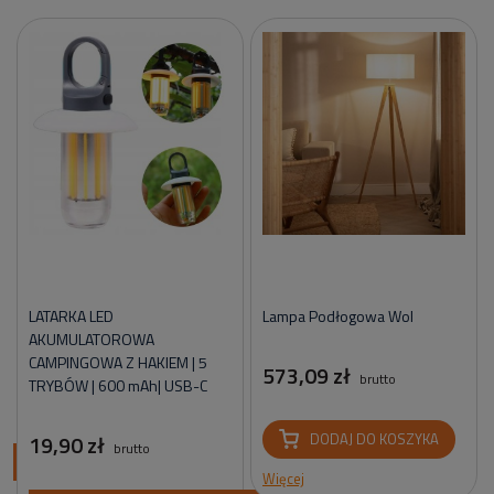
LATARKA LED
Lampa Podłogowa Wol
AKUMULATOROWA
CAMPINGOWA Z HAKIEM | 5
573,09 zł
brutto
TRYBÓW | 600 mAh| USB-C
19,90 zł
DODAJ DO KOSZYKA
brutto
ci
Więcej