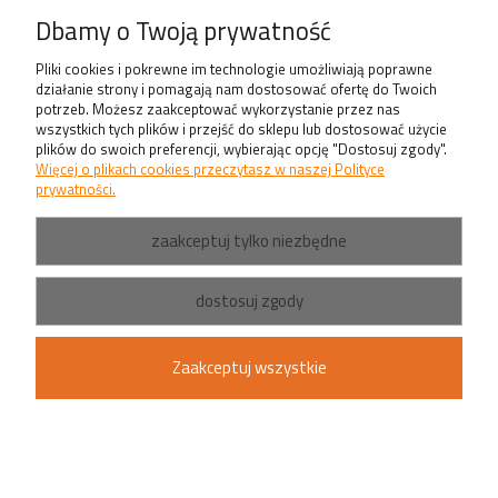
Produkty
Dbamy o Twoją prywatność
Pliki cookies i pokrewne im technologie umożliwiają poprawne
działanie strony i pomagają nam dostosować ofertę do Twoich
potrzeb. Możesz zaakceptować wykorzystanie przez nas
wszystkich tych plików i przejść do sklepu lub dostosować użycie
plików do swoich preferencji, wybierając opcję "Dostosuj zgody".
Więcej o plikach cookies przeczytasz w naszej Polityce
prywatności.
zaakceptuj tylko niezbędne
dostosuj zgody
Zaakceptuj wszystkie
pokaż pełną wersję strony
Sklep internetowy Shoper.pl