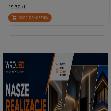
19,30 zł
DODAJ DO KOSZYKA
Profil led podtynkowy GK18-3 czarny 3m