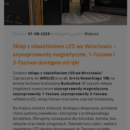
07-08-2026
-
Dodano:
w kategorii:
autor:
Mateusz
Sklep z oświetleniem LED we Wrocławiu –
szynoprzewody magnetyczne, 1-fazowe i
3-fazowe dostępne od ręki
Szukasz
sklepu z oświetleniem LED we Wrocławiu
?
Zapraszamy do
WROLED
przy
ul. Grota Roweckiego 168
, na
terenie hurtowni budowlanej
Budoskład
. W naszym sklepie
znajdziesz nowoczesne
szynoprzewody magnetyczne
,
szynoprzewody 1-fazowe
,
szynoprzewody 3-fazowe
,
reflektory LED, lampy liniowe oraz pełny osprzęt montażowy.
Na miejscu możesz zobaczyć działające ekspozycje, porównać
różne systemy oświetlenia i skorzystać z profesjonalnego
doradztwa. Oferujemy rozwiązania dla mieszkań, domów, biur,
sklepów oraz lokali usługowych. Odwiedź nasz salon i wybierz
oświetlenie LED idealnie dopasowane do Twojego projektu.