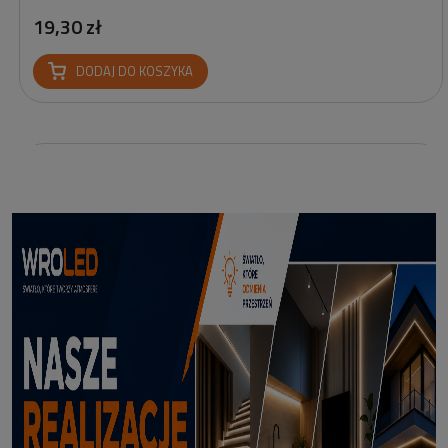
19,30 zł
DODAJ DO KOSZYKA
Profil led Profil LED P6-2 ½ biały 3m