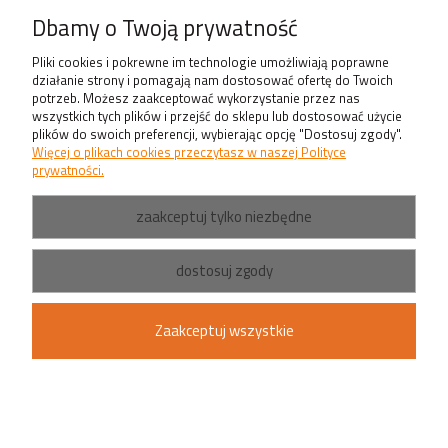
Produkty
Dbamy o Twoją prywatność
Pliki cookies i pokrewne im technologie umożliwiają poprawne
działanie strony i pomagają nam dostosować ofertę do Twoich
potrzeb. Możesz zaakceptować wykorzystanie przez nas
wszystkich tych plików i przejść do sklepu lub dostosować użycie
plików do swoich preferencji, wybierając opcję "Dostosuj zgody".
Więcej o plikach cookies przeczytasz w naszej Polityce
prywatności.
zaakceptuj tylko niezbędne
dostosuj zgody
Zaakceptuj wszystkie
pokaż pełną wersję strony
Sklep internetowy Shoper.pl