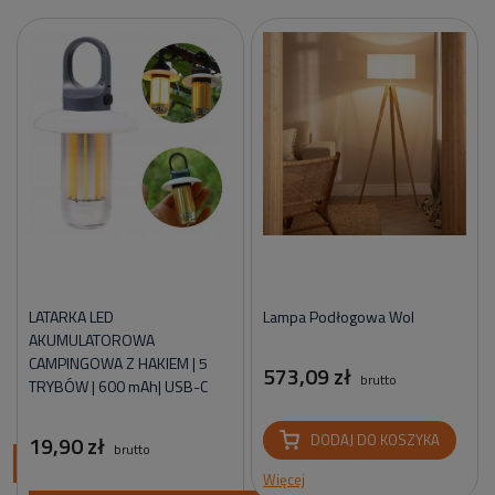
LATARKA LED
Lampa Podłogowa Wol
AKUMULATOROWA
CAMPINGOWA Z HAKIEM | 5
573,09 zł
brutto
TRYBÓW | 600 mAh| USB-C
19,90 zł
DODAJ DO KOSZYKA
brutto
ci
Więcej