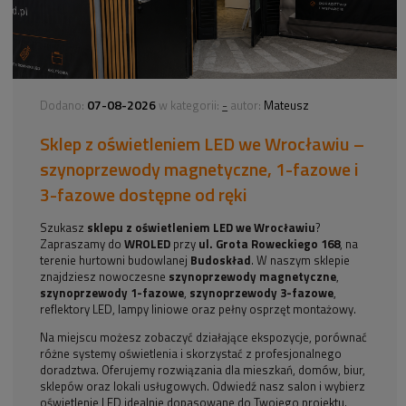
07-08-2026
-
Dodano:
w kategorii:
autor:
Mateusz
Sklep z oświetleniem LED we Wrocławiu –
szynoprzewody magnetyczne, 1-fazowe i
3-fazowe dostępne od ręki
Szukasz
sklepu z oświetleniem LED we Wrocławiu
?
Zapraszamy do
WROLED
przy
ul. Grota Roweckiego 168
, na
terenie hurtowni budowlanej
Budoskład
. W naszym sklepie
znajdziesz nowoczesne
szynoprzewody magnetyczne
,
szynoprzewody 1-fazowe
,
szynoprzewody 3-fazowe
,
reflektory LED, lampy liniowe oraz pełny osprzęt montażowy.
Na miejscu możesz zobaczyć działające ekspozycje, porównać
różne systemy oświetlenia i skorzystać z profesjonalnego
doradztwa. Oferujemy rozwiązania dla mieszkań, domów, biur,
sklepów oraz lokali usługowych. Odwiedź nasz salon i wybierz
oświetlenie LED idealnie dopasowane do Twojego projektu.