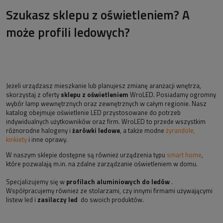
Szukasz sklepu z oświetleniem? A
może profili ledowych?
Jeżeli urządzasz mieszkanie lub planujesz zmianę aranżacji wnętrza,
skorzystaj z oferty
sklepu z oświetleniem
WroLED. Posiadamy ogromny
wybór lamp wewnętrznych oraz zewnętrznych w całym regionie. Nasz
katalog obejmuje oświetlenie LED przystosowane do potrzeb
indywidualnych użytkowników oraz firm. WroLED to przede wszystkim
różnorodne halogeny i
żarówki ledowe
, a także modne
żyrandole,
kinkiety
i inne oprawy.
W naszym sklepie dostępne są również urządzenia typu
smart home
,
które pozwalają m.in. na zdalne zarządzanie oświetleniem w domu.
Specjalizujemy się w
profilach aluminiowych do ledów
.
Współpracujemy również ze stolarzami, czy innymi firmami używającymi
listew led i
zasilaczy led
do swoich produktów.