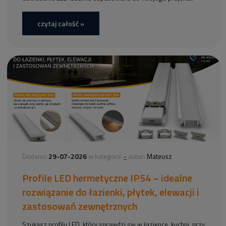
czytaj całość »
29-07-2026
-
Dodano:
w kategorii:
autor:
Mateusz
Profile LED hermetyczne IP54 – idealne
rozwiązanie do łazienki, płytek, elewacji i
zastosowań zewnętrznych
Szukasz profilu LED, który sprawdzi się w łazience, kuchni, przy