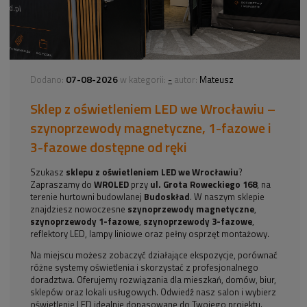
07-08-2026
-
Dodano:
w kategorii:
autor:
Mateusz
Sklep z oświetleniem LED we Wrocławiu –
szynoprzewody magnetyczne, 1-fazowe i
3-fazowe dostępne od ręki
Szukasz
sklepu z oświetleniem LED we Wrocławiu
?
Zapraszamy do
WROLED
przy
ul. Grota Roweckiego 168
, na
terenie hurtowni budowlanej
Budoskład
. W naszym sklepie
znajdziesz nowoczesne
szynoprzewody magnetyczne
,
szynoprzewody 1-fazowe
,
szynoprzewody 3-fazowe
,
reflektory LED, lampy liniowe oraz pełny osprzęt montażowy.
Na miejscu możesz zobaczyć działające ekspozycje, porównać
różne systemy oświetlenia i skorzystać z profesjonalnego
doradztwa. Oferujemy rozwiązania dla mieszkań, domów, biur,
sklepów oraz lokali usługowych. Odwiedź nasz salon i wybierz
oświetlenie LED idealnie dopasowane do Twojego projektu.