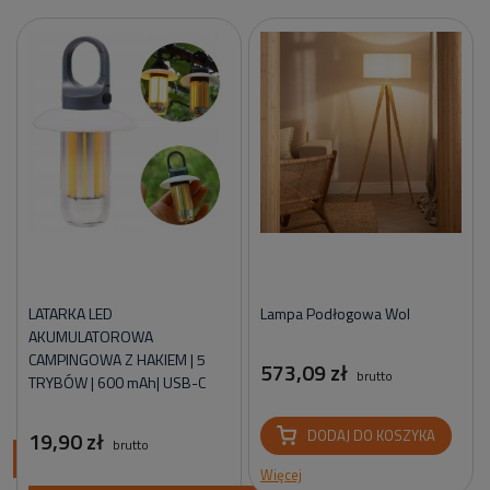
LATARKA LED
Lampa Podłogowa Wol
AKUMULATOROWA
CAMPINGOWA Z HAKIEM | 5
573,09 zł
brutto
TRYBÓW | 600 mAh| USB-C
19,90 zł
DODAJ DO KOSZYKA
brutto
ci
Więcej