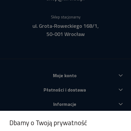
Sklep stacjonarny
ul. Grota-Roweckiego 168/1,
50-001 Wrocław
Moje konto
Płatności i dostawa
Informacje
O nas
Dbamy o Twoją prywatność