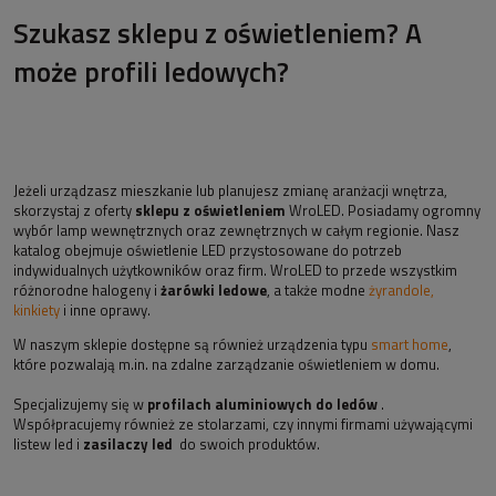
Szukasz sklepu z oświetleniem? A
może profili ledowych?
Jeżeli urządzasz mieszkanie lub planujesz zmianę aranżacji wnętrza,
skorzystaj z oferty
sklepu z oświetleniem
WroLED. Posiadamy ogromny
wybór lamp wewnętrznych oraz zewnętrznych w całym regionie. Nasz
katalog obejmuje oświetlenie LED przystosowane do potrzeb
indywidualnych użytkowników oraz firm. WroLED to przede wszystkim
różnorodne halogeny i
żarówki ledowe
, a także modne
żyrandole,
kinkiety
i inne oprawy.
W naszym sklepie dostępne są również urządzenia typu
smart home
,
które pozwalają m.in. na zdalne zarządzanie oświetleniem w domu.
Specjalizujemy się w
profilach aluminiowych do ledów
.
Współpracujemy również ze stolarzami, czy innymi firmami używającymi
listew led i
zasilaczy led
do swoich produktów.