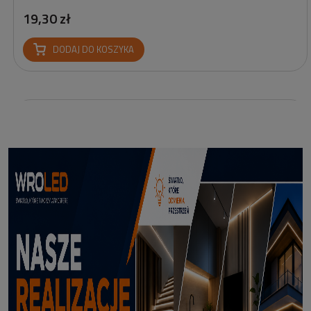
19,30 zł
DODAJ DO KOSZYKA
Profil led podtynkowy GK18-3 czarny 3m