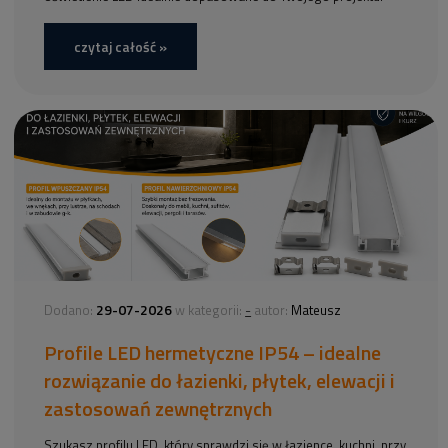
czytaj całość »
29-07-2026
-
Dodano:
w kategorii:
autor:
Mateusz
Profile LED hermetyczne IP54 – idealne
rozwiązanie do łazienki, płytek, elewacji i
zastosowań zewnętrznych
Szukasz profilu LED, który sprawdzi się w łazience, kuchni, przy