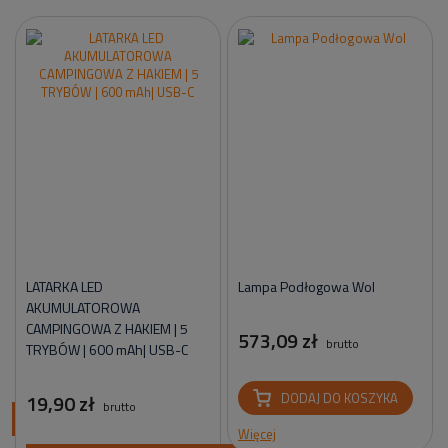
LATARKA LED
Lampa Podłogowa Wol
AKUMULATOROWA
CAMPINGOWA Z HAKIEM | 5
573,09 zł
brutto
TRYBÓW | 600 mAh| USB-C
19,90 zł
DODAJ DO KOSZYKA
brutto
ci
Więcej