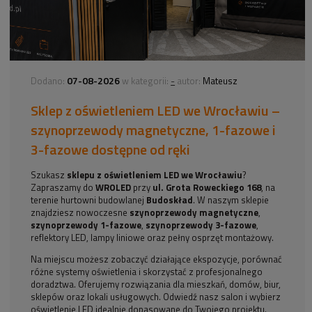
07-08-2026
-
Dodano:
w kategorii:
autor:
Mateusz
Sklep z oświetleniem LED we Wrocławiu –
szynoprzewody magnetyczne, 1-fazowe i
3-fazowe dostępne od ręki
Szukasz
sklepu z oświetleniem LED we Wrocławiu
?
Zapraszamy do
WROLED
przy
ul. Grota Roweckiego 168
, na
terenie hurtowni budowlanej
Budoskład
. W naszym sklepie
znajdziesz nowoczesne
szynoprzewody magnetyczne
,
szynoprzewody 1-fazowe
,
szynoprzewody 3-fazowe
,
reflektory LED, lampy liniowe oraz pełny osprzęt montażowy.
Na miejscu możesz zobaczyć działające ekspozycje, porównać
różne systemy oświetlenia i skorzystać z profesjonalnego
doradztwa. Oferujemy rozwiązania dla mieszkań, domów, biur,
sklepów oraz lokali usługowych. Odwiedź nasz salon i wybierz
oświetlenie LED idealnie dopasowane do Twojego projektu.