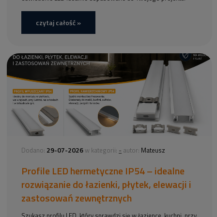
czytaj całość »
29-07-2026
-
Dodano:
w kategorii:
autor:
Mateusz
Profile LED hermetyczne IP54 – idealne
rozwiązanie do łazienki, płytek, elewacji i
zastosowań zewnętrznych
Szukasz profilu LED, który sprawdzi się w łazience, kuchni, przy