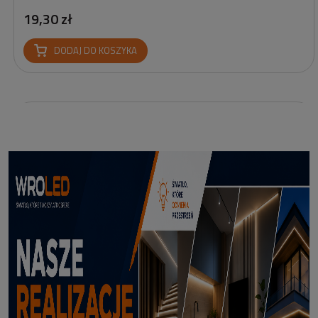
19,30 zł
DODAJ DO KOSZYKA
Profil led podtynkowy GK18-3 czarny 3m