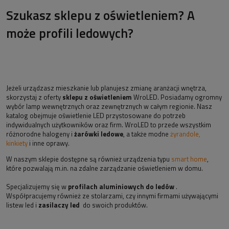
Szukasz sklepu z oświetleniem? A
może profili ledowych?
Jeżeli urządzasz mieszkanie lub planujesz zmianę aranżacji wnętrza,
skorzystaj z oferty
sklepu z oświetleniem
WroLED. Posiadamy ogromny
wybór lamp wewnętrznych oraz zewnętrznych w całym regionie. Nasz
katalog obejmuje oświetlenie LED przystosowane do potrzeb
indywidualnych użytkowników oraz firm. WroLED to przede wszystkim
różnorodne halogeny i
żarówki ledowe
, a także modne
żyrandole,
kinkiety
i inne oprawy.
W naszym sklepie dostępne są również urządzenia typu
smart home
,
które pozwalają m.in. na zdalne zarządzanie oświetleniem w domu.
Specjalizujemy się w
profilach aluminiowych do ledów
.
Współpracujemy również ze stolarzami, czy innymi firmami używającymi
listew led i
zasilaczy led
do swoich produktów.