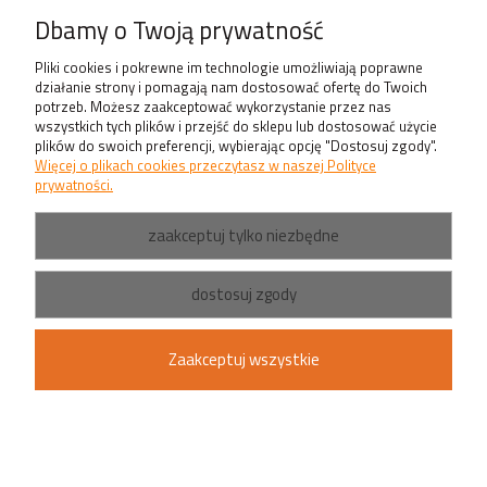
Produkty
Dbamy o Twoją prywatność
Pliki cookies i pokrewne im technologie umożliwiają poprawne
działanie strony i pomagają nam dostosować ofertę do Twoich
potrzeb. Możesz zaakceptować wykorzystanie przez nas
wszystkich tych plików i przejść do sklepu lub dostosować użycie
plików do swoich preferencji, wybierając opcję "Dostosuj zgody".
Więcej o plikach cookies przeczytasz w naszej Polityce
prywatności.
zaakceptuj tylko niezbędne
dostosuj zgody
Zaakceptuj wszystkie
pokaż pełną wersję strony
Sklep internetowy Shoper.pl