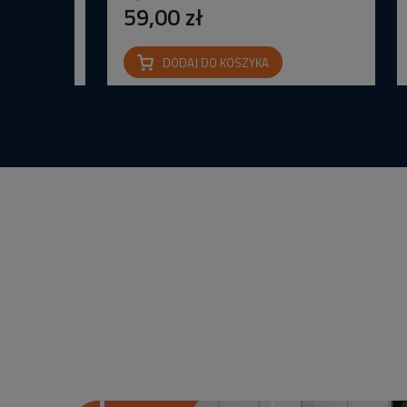
59,00 zł
DODAJ DO KOSZYKA
na IP65 24V
wana Barwa