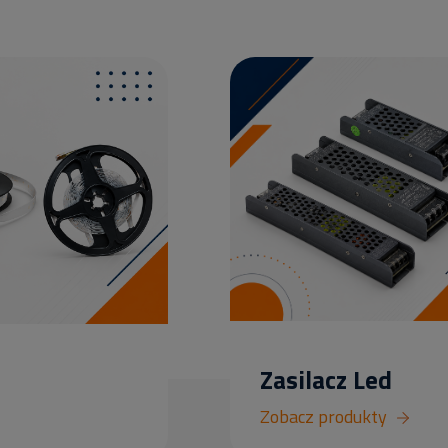
Zasilacz Led
Zobacz produkty