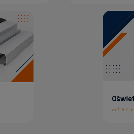
Oświet
Zobacz p