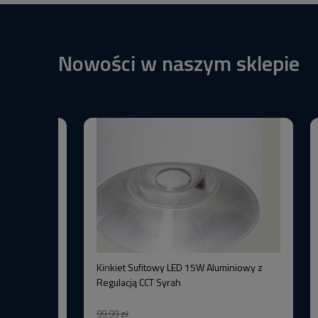
Nowości w naszym sklepie
BW+3000K
Kinkiet Sufitowy LED 15W Aluminiowy z
–Wysoka
Regulacją CCT Syrah
99,99 zł