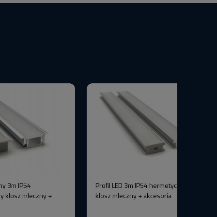
ny 3m IP54
Profil LED 3m IP54 hermetyczny srebrny
y klosz mleczny +
klosz mleczny + akcesoria