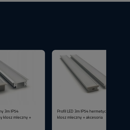
ny 3m IP54
Profil LED 3m IP54 hermetyczny srebrny
y klosz mleczny +
klosz mleczny + akcesoria