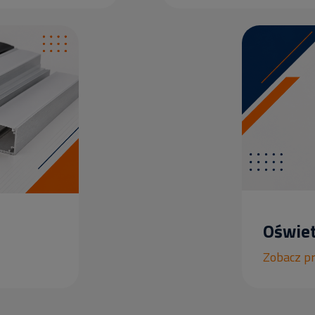
Oświet
Zobacz p