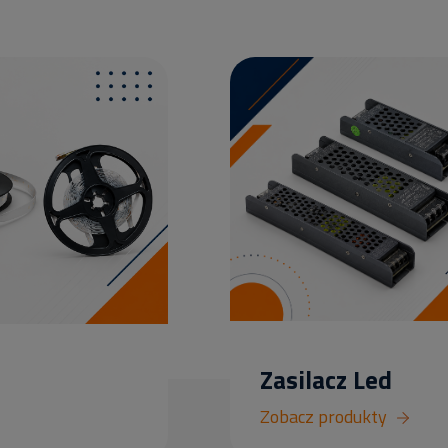
Zasilacz Led
Zobacz produkty