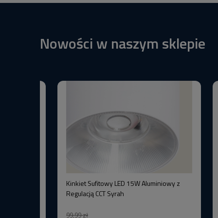
Nowości w naszym sklepie
BW+3000K
Kinkiet Sufitowy LED 15W Aluminiowy z
–Wysoka
Regulacją CCT Syrah
99,99 zł