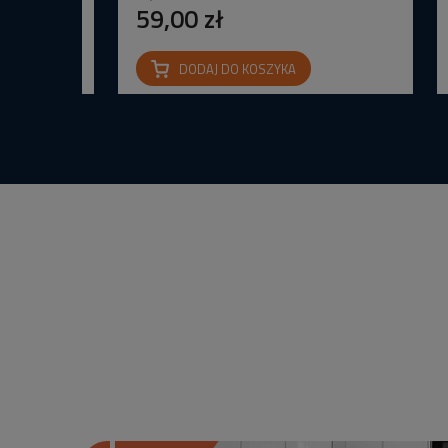
59,00 zł
DODAJ DO KOSZYKA
na IP65 24V
wana Barwa