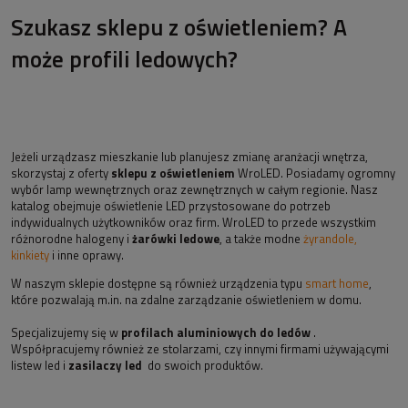
Szukasz sklepu z oświetleniem? A
może profili ledowych?
Jeżeli urządzasz mieszkanie lub planujesz zmianę aranżacji wnętrza,
skorzystaj z oferty
sklepu z oświetleniem
WroLED. Posiadamy ogromny
wybór lamp wewnętrznych oraz zewnętrznych w całym regionie. Nasz
katalog obejmuje oświetlenie LED przystosowane do potrzeb
indywidualnych użytkowników oraz firm. WroLED to przede wszystkim
różnorodne halogeny i
żarówki ledowe
, a także modne
żyrandole,
kinkiety
i inne oprawy.
W naszym sklepie dostępne są również urządzenia typu
smart home
,
które pozwalają m.in. na zdalne zarządzanie oświetleniem w domu.
Specjalizujemy się w
profilach aluminiowych do ledów
.
Współpracujemy również ze stolarzami, czy innymi firmami używającymi
listew led i
zasilaczy led
do swoich produktów.