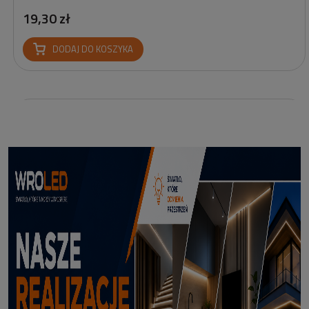
19,30 zł
DODAJ DO KOSZYKA
Profil led Profil LED P6-2 ½ biały 3m