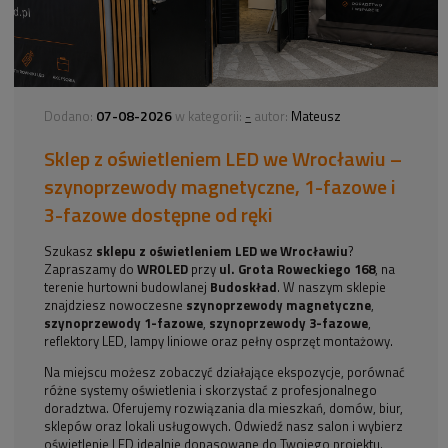
07-08-2026
-
Dodano:
w kategorii:
autor:
Mateusz
Sklep z oświetleniem LED we Wrocławiu –
szynoprzewody magnetyczne, 1-fazowe i
3-fazowe dostępne od ręki
Szukasz
sklepu z oświetleniem LED we Wrocławiu
?
Zapraszamy do
WROLED
przy
ul. Grota Roweckiego 168
, na
terenie hurtowni budowlanej
Budoskład
. W naszym sklepie
znajdziesz nowoczesne
szynoprzewody magnetyczne
,
szynoprzewody 1-fazowe
,
szynoprzewody 3-fazowe
,
reflektory LED, lampy liniowe oraz pełny osprzęt montażowy.
Na miejscu możesz zobaczyć działające ekspozycje, porównać
różne systemy oświetlenia i skorzystać z profesjonalnego
doradztwa. Oferujemy rozwiązania dla mieszkań, domów, biur,
sklepów oraz lokali usługowych. Odwiedź nasz salon i wybierz
oświetlenie LED idealnie dopasowane do Twojego projektu.