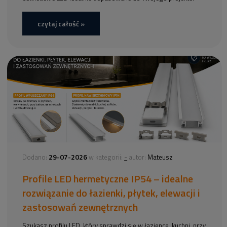
czytaj całość »
29-07-2026
-
Dodano:
w kategorii:
autor:
Mateusz
Profile LED hermetyczne IP54 – idealne
rozwiązanie do łazienki, płytek, elewacji i
zastosowań zewnętrznych
Szukasz profilu LED, który sprawdzi się w łazience, kuchni, przy