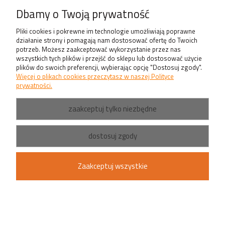
Produkty
Dbamy o Twoją prywatność
Pliki cookies i pokrewne im technologie umożliwiają poprawne
działanie strony i pomagają nam dostosować ofertę do Twoich
potrzeb. Możesz zaakceptować wykorzystanie przez nas
wszystkich tych plików i przejść do sklepu lub dostosować użycie
plików do swoich preferencji, wybierając opcję "Dostosuj zgody".
Więcej o plikach cookies przeczytasz w naszej Polityce
prywatności.
zaakceptuj tylko niezbędne
dostosuj zgody
Zaakceptuj wszystkie
pokaż pełną wersję strony
Sklep internetowy Shoper.pl