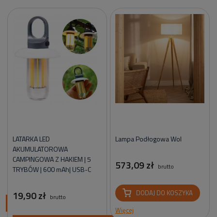
LATARKA LED
Lampa Podłogowa Wol
AKUMULATOROWA
CAMPINGOWA Z HAKIEM | 5
573,09 zł
brutto
TRYBÓW | 600 mAh| USB-C
19,90 zł
DODAJ DO KOSZYKA
brutto
ci
Więcej