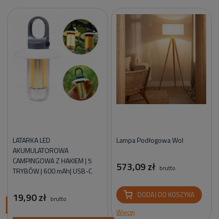
LATARKA LED
Lampa Podłogowa Wol
AKUMULATOROWA
CAMPINGOWA Z HAKIEM | 5
573,09 zł
brutto
TRYBÓW | 600 mAh| USB-C
19,90 zł
DODAJ DO KOSZYKA
brutto
ci
Więcej