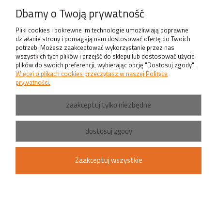
Produkty
Dbamy o Twoją prywatność
Pliki cookies i pokrewne im technologie umożliwiają poprawne
działanie strony i pomagają nam dostosować ofertę do Twoich
potrzeb. Możesz zaakceptować wykorzystanie przez nas
wszystkich tych plików i przejść do sklepu lub dostosować użycie
plików do swoich preferencji, wybierając opcję "Dostosuj zgody".
Więcej o plikach cookies przeczytasz w naszej Polityce
prywatności.
zaakceptuj tylko niezbędne
dostosuj zgody
Zaakceptuj wszystkie
pokaż pełną wersję strony
Sklep internetowy Shoper.pl