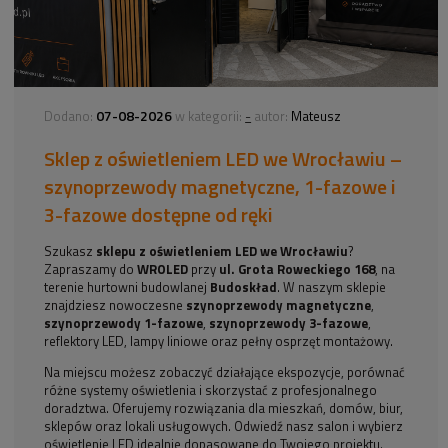
07-08-2026
-
Dodano:
w kategorii:
autor:
Mateusz
Sklep z oświetleniem LED we Wrocławiu –
szynoprzewody magnetyczne, 1-fazowe i
3-fazowe dostępne od ręki
Szukasz
sklepu z oświetleniem LED we Wrocławiu
?
Zapraszamy do
WROLED
przy
ul. Grota Roweckiego 168
, na
terenie hurtowni budowlanej
Budoskład
. W naszym sklepie
znajdziesz nowoczesne
szynoprzewody magnetyczne
,
szynoprzewody 1-fazowe
,
szynoprzewody 3-fazowe
,
reflektory LED, lampy liniowe oraz pełny osprzęt montażowy.
Na miejscu możesz zobaczyć działające ekspozycje, porównać
różne systemy oświetlenia i skorzystać z profesjonalnego
doradztwa. Oferujemy rozwiązania dla mieszkań, domów, biur,
sklepów oraz lokali usługowych. Odwiedź nasz salon i wybierz
oświetlenie LED idealnie dopasowane do Twojego projektu.