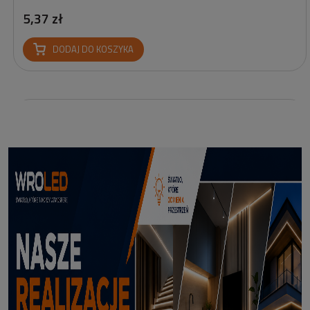
5,37 zł
DODAJ DO KOSZYKA
Profil led Profil LED P6-2 ½ biały 3m