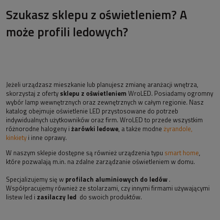
Szukasz sklepu z oświetleniem? A
może profili ledowych?
Jeżeli urządzasz mieszkanie lub planujesz zmianę aranżacji wnętrza,
skorzystaj z oferty
sklepu z oświetleniem
WroLED. Posiadamy ogromny
wybór lamp wewnętrznych oraz zewnętrznych w całym regionie. Nasz
katalog obejmuje oświetlenie LED przystosowane do potrzeb
indywidualnych użytkowników oraz firm. WroLED to przede wszystkim
różnorodne halogeny i
żarówki ledowe
, a także modne
żyrandole,
kinkiety
i inne oprawy.
W naszym sklepie dostępne są również urządzenia typu
smart home
,
które pozwalają m.in. na zdalne zarządzanie oświetleniem w domu.
Specjalizujemy się w
profilach aluminiowych do ledów
.
Współpracujemy również ze stolarzami, czy innymi firmami używającymi
listew led i
zasilaczy led
do swoich produktów.