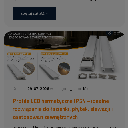
czytaj całość »
29-07-2026
-
Dodano:
w kategorii:
autor:
Mateusz
Profile LED hermetyczne IP54 – idealne
rozwiązanie do łazienki, płytek, elewacji i
zastosowań zewnętrznych
Szukasz profilu LED, który sprawdzi się w łazience, kuchni, przy