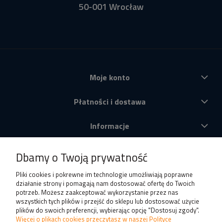
50-001 Wrocław
Moje konto
Płatności i dostawa
Informacje
O nas
Dbamy o Twoją prywatność
Produkty
Pliki cookies i pokrewne im technologie umożliwiają poprawne
działanie strony i pomagają nam dostosować ofertę do Twoich
potrzeb. Możesz zaakceptować wykorzystanie przez nas
wszystkich tych plików i przejść do sklepu lub dostosować użycie
plików do swoich preferencji, wybierając opcję "Dostosuj zgody".
Więcej o plikach cookies przeczytasz w naszej Polityce