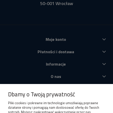
50-001 Wrocław
Moje konto
Płatności i dostawa
Informacje
O nas
Produkty
Dbamy o Twoją prywatność
Pliki cookies i pokrewne im technologie umożliwiają poprawne
działanie strony i pomagają nam dostosować ofertę do Twoich
potrzeb. Możesz zaakceptować wykorzystanie przez nas