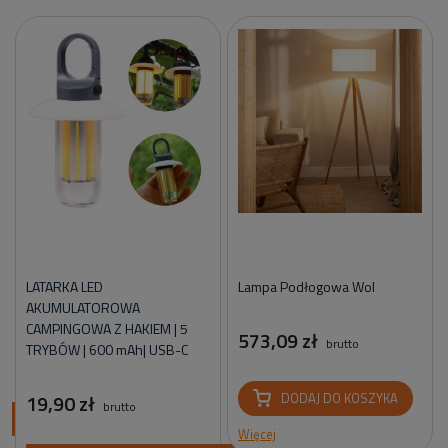
LATARKA LED
Lampa Podłogowa Wol
AKUMULATOROWA
CAMPINGOWA Z HAKIEM | 5
573,09 zł
brutto
TRYBÓW | 600 mAh| USB-C
19,90 zł
DODAJ DO KOSZYKA
brutto
ci
Więcej