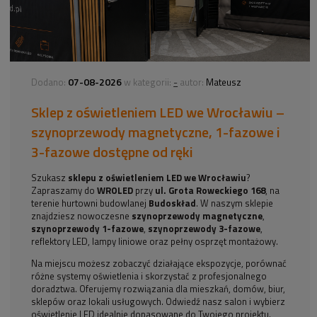
07-08-2026
-
Dodano:
w kategorii:
autor:
Mateusz
Sklep z oświetleniem LED we Wrocławiu –
szynoprzewody magnetyczne, 1-fazowe i
3-fazowe dostępne od ręki
Szukasz
sklepu z oświetleniem LED we Wrocławiu
?
Zapraszamy do
WROLED
przy
ul. Grota Roweckiego 168
, na
terenie hurtowni budowlanej
Budoskład
. W naszym sklepie
znajdziesz nowoczesne
szynoprzewody magnetyczne
,
szynoprzewody 1-fazowe
,
szynoprzewody 3-fazowe
,
reflektory LED, lampy liniowe oraz pełny osprzęt montażowy.
Na miejscu możesz zobaczyć działające ekspozycje, porównać
różne systemy oświetlenia i skorzystać z profesjonalnego
doradztwa. Oferujemy rozwiązania dla mieszkań, domów, biur,
sklepów oraz lokali usługowych. Odwiedź nasz salon i wybierz
oświetlenie LED idealnie dopasowane do Twojego projektu.