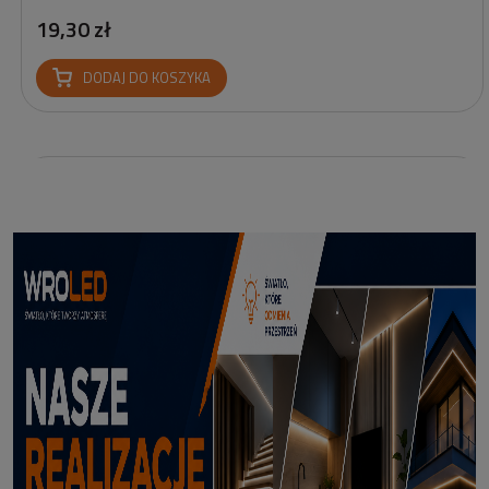
19,30 zł
DODAJ DO KOSZYKA
Profil led podtynkowy GK18-3 czarny 3m