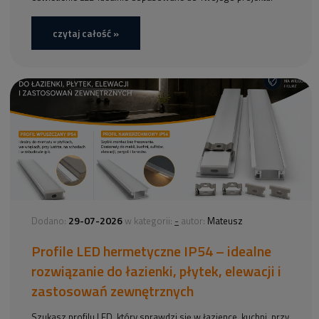
czytaj całość »
29-07-2026
-
Dodano:
w kategorii:
autor:
Mateusz
Profile LED hermetyczne IP54 – idealne
rozwiązanie do łazienki, płytek, elewacji i
zastosowań zewnętrznych
Szukasz profilu LED, który sprawdzi się w łazience, kuchni, przy