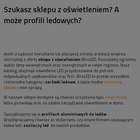
Szukasz sklepu z oświetleniem? A
może profili ledowych?
Jeżeli urządzasz mieszkanie lub planujesz zmianę aranżacji wnętrza,
skorzystaj z oferty
sklepu z oświetleniem
WroLED. Posiadamy ogromny
wybór lamp wewnętrznych oraz zewnętrznych w całym regionie. Nasz
katalog obejmuje oświetlenie LED przystosowane do potrzeb
indywidualnych użytkowników oraz firm. WroLED to przede wszystkim
różnorodne halogeny i
żarówki ledowe
, a także modne
żyrandole,
kinkiety
i inne oprawy.
W naszym sklepie dostępne są również urządzenia typu
smart home
,
które pozwalają m.in. na zdalne zarządzanie oświetleniem w domu.
Specjalizujemy się w
profilach aluminiowych do ledów
.
Współpracujemy również ze stolarzami, czy innymi firmami używającymi
listew led i
zasilaczy led
do swoich produktów.