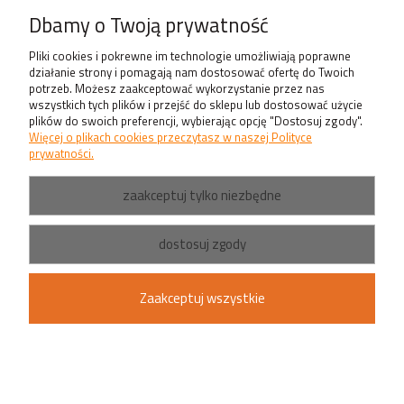
Produkty
Dbamy o Twoją prywatność
Pliki cookies i pokrewne im technologie umożliwiają poprawne
działanie strony i pomagają nam dostosować ofertę do Twoich
potrzeb. Możesz zaakceptować wykorzystanie przez nas
wszystkich tych plików i przejść do sklepu lub dostosować użycie
plików do swoich preferencji, wybierając opcję "Dostosuj zgody".
Więcej o plikach cookies przeczytasz w naszej Polityce
prywatności.
zaakceptuj tylko niezbędne
dostosuj zgody
Zaakceptuj wszystkie
pokaż pełną wersję strony
Sklep internetowy Shoper.pl