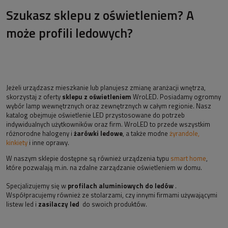
Szukasz sklepu z oświetleniem? A
może profili ledowych?
Jeżeli urządzasz mieszkanie lub planujesz zmianę aranżacji wnętrza,
skorzystaj z oferty
sklepu z oświetleniem
WroLED. Posiadamy ogromny
wybór lamp wewnętrznych oraz zewnętrznych w całym regionie. Nasz
katalog obejmuje oświetlenie LED przystosowane do potrzeb
indywidualnych użytkowników oraz firm. WroLED to przede wszystkim
różnorodne halogeny i
żarówki ledowe
, a także modne
żyrandole,
kinkiety
i inne oprawy.
W naszym sklepie dostępne są również urządzenia typu
smart home
,
które pozwalają m.in. na zdalne zarządzanie oświetleniem w domu.
Specjalizujemy się w
profilach aluminiowych do ledów
.
Współpracujemy również ze stolarzami, czy innymi firmami używającymi
listew led i
zasilaczy led
do swoich produktów.