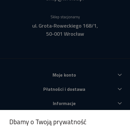
Sklep stacjonarny
ul. Grota-Roweckiego 168/1,
50-001 Wrocław
Moje konto
Płatności i dostawa
Informacje
O nas
Dbamy o Twoją prywatność