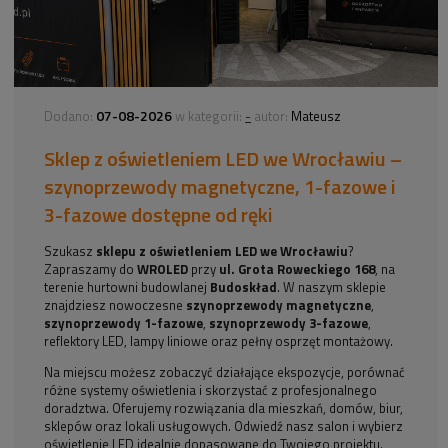
07-08-2026
-
Dodano:
w kategorii:
autor:
Mateusz
Sklep z oświetleniem LED we Wrocławiu –
szynoprzewody magnetyczne, 1-fazowe i
3-fazowe dostępne od ręki
Szukasz
sklepu z oświetleniem LED we Wrocławiu
?
Zapraszamy do
WROLED
przy
ul. Grota Roweckiego 168
, na
terenie hurtowni budowlanej
Budoskład
. W naszym sklepie
znajdziesz nowoczesne
szynoprzewody magnetyczne
,
szynoprzewody 1-fazowe
,
szynoprzewody 3-fazowe
,
reflektory LED, lampy liniowe oraz pełny osprzęt montażowy.
Na miejscu możesz zobaczyć działające ekspozycje, porównać
różne systemy oświetlenia i skorzystać z profesjonalnego
doradztwa. Oferujemy rozwiązania dla mieszkań, domów, biur,
sklepów oraz lokali usługowych. Odwiedź nasz salon i wybierz
oświetlenie LED idealnie dopasowane do Twojego projektu.