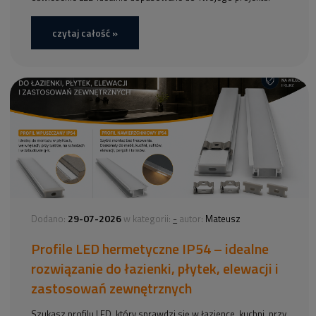
czytaj całość »
29-07-2026
-
Dodano:
w kategorii:
autor:
Mateusz
Profile LED hermetyczne IP54 – idealne
rozwiązanie do łazienki, płytek, elewacji i
zastosowań zewnętrznych
Szukasz profilu LED, który sprawdzi się w łazience, kuchni, przy