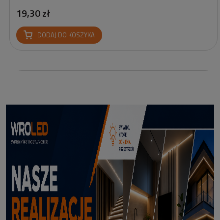
19,30 zł
DODAJ DO KOSZYKA
Profil led podtynkowy GK18-3 czarny 3m