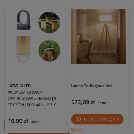
LATARKA LED
Lampa Podłogowa Wol
AKUMULATOROWA
CAMPINGOWA Z HAKIEM | 5
573,09 zł
brutto
TRYBÓW | 600 mAh| USB-C
19,90 zł
DODAJ DO KOSZYKA
brutto
ci
Więcej