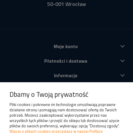
50-001 Wrocław
Moje konto
Płatności i dostawa
Informacje
O nas
Dbamy o Twoją prywatność
Produkty
Pliki cookies i pokrewne im technologie umożliwiają poprawne
działanie strony i pomagają nam dostosować ofertę do Twoich
potrzeb. Możesz zaakceptować wykorzystanie przez nas
wszystkich tych plików i przejść do sklepu lub dostosować użycie
plików do swoich preferencji, wybierając opcję "Dostosuj zgody".
Więcej o plikach cookies przeczytasz w naszej Polityce