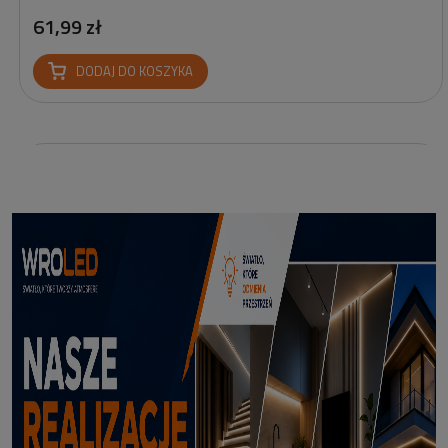
61,99 zł
DODAJ DO KOSZYKA
Profil led podtynkowy GK18-3 czarny 3m