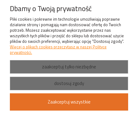
Produkty
Dbamy o Twoją prywatność
Pliki cookies i pokrewne im technologie umożliwiają poprawne
działanie strony i pomagają nam dostosować ofertę do Twoich
potrzeb. Możesz zaakceptować wykorzystanie przez nas
wszystkich tych plików i przejść do sklepu lub dostosować użycie
plików do swoich preferencji, wybierając opcję "Dostosuj zgody".
Więcej o plikach cookies przeczytasz w naszej Polityce
prywatności.
zaakceptuj tylko niezbędne
dostosuj zgody
Zaakceptuj wszystkie
pokaż pełną wersję strony
Sklep internetowy Shoper.pl