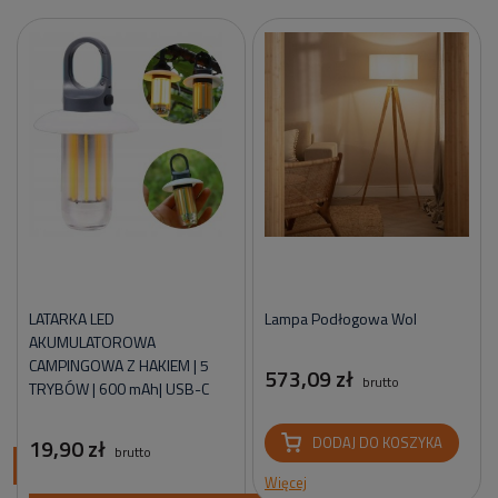
LATARKA LED
Lampa Podłogowa Wol
AKUMULATOROWA
CAMPINGOWA Z HAKIEM | 5
573,09 zł
brutto
TRYBÓW | 600 mAh| USB-C
19,90 zł
DODAJ DO KOSZYKA
brutto
ci
Więcej