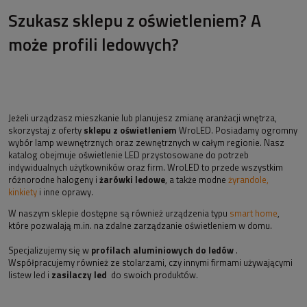
Szukasz sklepu z oświetleniem? A
może profili ledowych?
Jeżeli urządzasz mieszkanie lub planujesz zmianę aranżacji wnętrza,
skorzystaj z oferty
sklepu z oświetleniem
WroLED. Posiadamy ogromny
wybór lamp wewnętrznych oraz zewnętrznych w całym regionie. Nasz
katalog obejmuje oświetlenie LED przystosowane do potrzeb
indywidualnych użytkowników oraz firm. WroLED to przede wszystkim
różnorodne halogeny i
żarówki ledowe
, a także modne
żyrandole,
kinkiety
i inne oprawy.
W naszym sklepie dostępne są również urządzenia typu
smart home
,
które pozwalają m.in. na zdalne zarządzanie oświetleniem w domu.
Specjalizujemy się w
profilach aluminiowych do ledów
.
Współpracujemy również ze stolarzami, czy innymi firmami używającymi
listew led i
zasilaczy led
do swoich produktów.