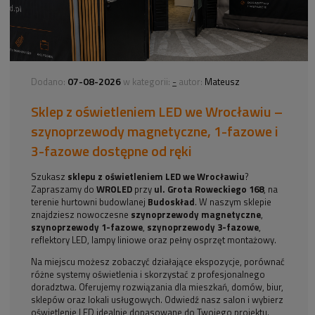
07-08-2026
-
Dodano:
w kategorii:
autor:
Mateusz
Sklep z oświetleniem LED we Wrocławiu –
szynoprzewody magnetyczne, 1-fazowe i
3-fazowe dostępne od ręki
Szukasz
sklepu z oświetleniem LED we Wrocławiu
?
Zapraszamy do
WROLED
przy
ul. Grota Roweckiego 168
, na
terenie hurtowni budowlanej
Budoskład
. W naszym sklepie
znajdziesz nowoczesne
szynoprzewody magnetyczne
,
szynoprzewody 1-fazowe
,
szynoprzewody 3-fazowe
,
reflektory LED, lampy liniowe oraz pełny osprzęt montażowy.
Na miejscu możesz zobaczyć działające ekspozycje, porównać
różne systemy oświetlenia i skorzystać z profesjonalnego
doradztwa. Oferujemy rozwiązania dla mieszkań, domów, biur,
sklepów oraz lokali usługowych. Odwiedź nasz salon i wybierz
oświetlenie LED idealnie dopasowane do Twojego projektu.