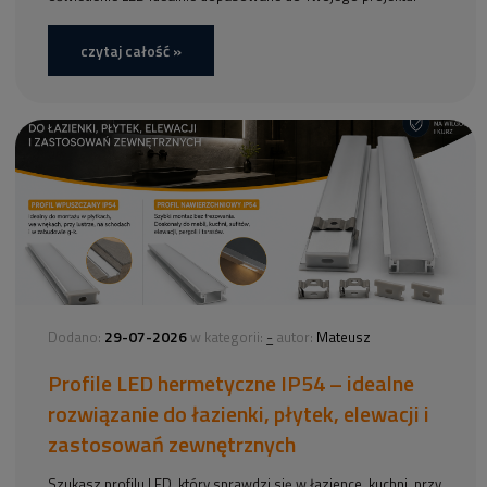
czytaj całość »
29-07-2026
-
Dodano:
w kategorii:
autor:
Mateusz
Profile LED hermetyczne IP54 – idealne
rozwiązanie do łazienki, płytek, elewacji i
zastosowań zewnętrznych
Szukasz profilu LED, który sprawdzi się w łazience, kuchni, przy