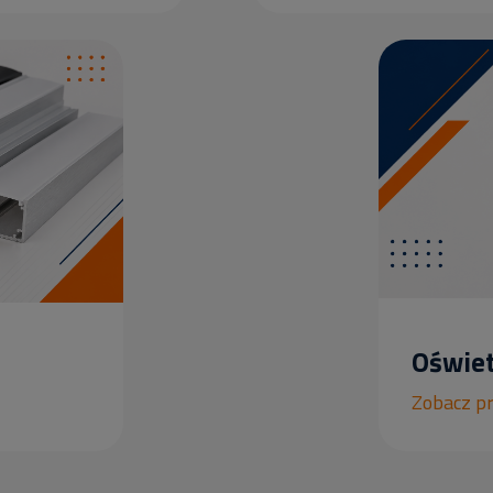
Oświet
Zobacz p