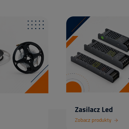
Zasilacz Led
Zobacz produkty