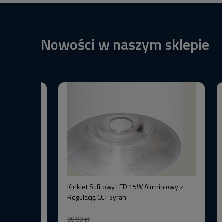
Nowości w naszym sklepie
BW+3000K
Kinkiet Sufitowy LED 15W Aluminiowy z
–Wysoka
Regulacją CCT Syrah
99,99 zł