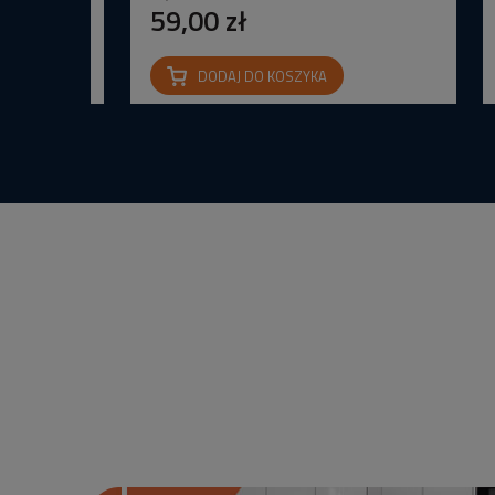
59,00 zł
DODAJ DO KOSZYKA
na IP65 24V
wana Barwa