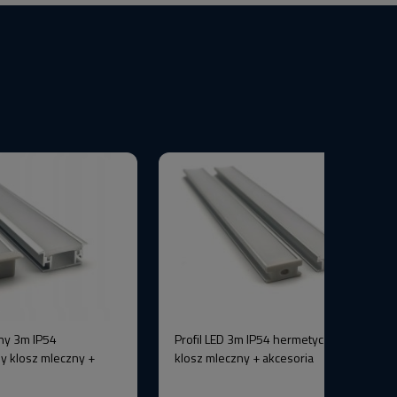
ny 3m IP54
Profil LED 3m IP54 hermetyczny srebrny
y klosz mleczny +
klosz mleczny + akcesoria