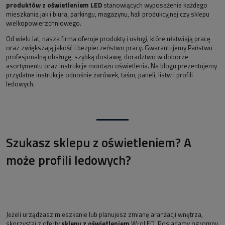
produktów z oświetleniem LED
stanowiących wyposażenie każdego
mieszkania jak i biura, parkingu, magazynu, hali produkcyjnej czy sklepu
wielkopowierzchniowego.
Od wielu lat, nasza firma oferuje produkty i usługi, które ułatwiają pracę
oraz zwiększają jakość i bezpieczeństwo pracy. Gwarantujemy Państwu
profesjonalną obsługę, szybką dostawę, doradztwo w doborze
asortymentu oraz instrukcje montażu oświetlenia. Na blogu prezentujemy
przydatne instrukcje odnośnie żarówek, taśm, paneli, listw i profili
ledowych.
Szukasz sklepu z oświetleniem? A
może profili ledowych?
Jeżeli urządzasz mieszkanie lub planujesz zmianę aranżacji wnętrza,
skorzystaj z oferty
sklepu z oświetleniem
WroLED. Posiadamy ogromny