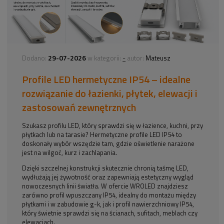
29-07-2026
-
Dodano:
w kategorii:
autor:
Mateusz
Profile LED hermetyczne IP54 – idealne
rozwiązanie do łazienki, płytek, elewacji i
zastosowań zewnętrznych
Szukasz profilu LED, który sprawdzi się w łazience, kuchni, przy
płytkach lub na tarasie? Hermetyczne profile LED IP54 to
doskonały wybór wszędzie tam, gdzie oświetlenie narażone
jest na wilgoć, kurz i zachlapania.
Dzięki szczelnej konstrukcji skutecznie chronią taśmę LED,
wydłużają jej żywotność oraz zapewniają estetyczny wygląd
nowoczesnych linii światła. W ofercie WROLED znajdziesz
zarówno profil wpuszczany IP54, idealny do montażu między
płytkami i w zabudowie g-k, jak i profil nawierzchniowy IP54,
który świetnie sprawdzi się na ścianach, sufitach, meblach czy
elewacjach.