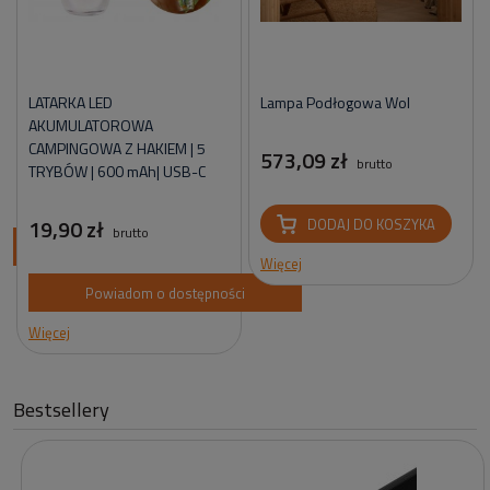
LATARKA LED
Lampa Podłogowa Wol
AKUMULATOROWA
CAMPINGOWA Z HAKIEM | 5
573,09 zł
brutto
TRYBÓW | 600 mAh| USB-C
19,90 zł
DODAJ DO KOSZYKA
brutto
ci
Więcej
Powiadom o dostępności
Więcej
Bestsellery