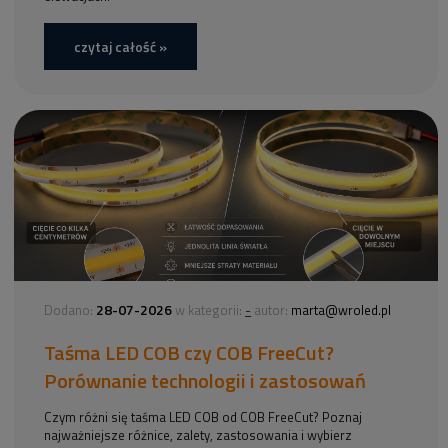
czytaj całość »
28-07-2026
-
Dodano:
w kategorii:
autor:
marta@wroled.pl
Taśma LED COB czy COB FreeCut?
Porównanie technologii i zastosowań
Czym różni się taśma LED COB od COB FreeCut? Poznaj
najważniejsze różnice, zalety, zastosowania i wybierz