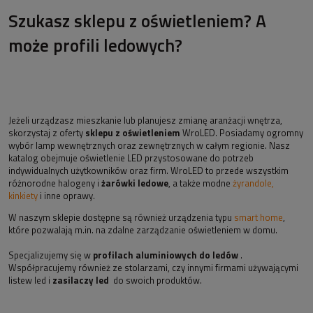
Szukasz sklepu z oświetleniem? A
może profili ledowych?
Jeżeli urządzasz mieszkanie lub planujesz zmianę aranżacji wnętrza,
skorzystaj z oferty
sklepu z oświetleniem
WroLED. Posiadamy ogromny
wybór lamp wewnętrznych oraz zewnętrznych w całym regionie. Nasz
katalog obejmuje oświetlenie LED przystosowane do potrzeb
indywidualnych użytkowników oraz firm. WroLED to przede wszystkim
różnorodne halogeny i
żarówki ledowe
, a także modne
żyrandole,
kinkiety
i inne oprawy.
W naszym sklepie dostępne są również urządzenia typu
smart home
,
które pozwalają m.in. na zdalne zarządzanie oświetleniem w domu.
Specjalizujemy się w
profilach aluminiowych do ledów
.
Współpracujemy również ze stolarzami, czy innymi firmami używającymi
listew led i
zasilaczy led
do swoich produktów.