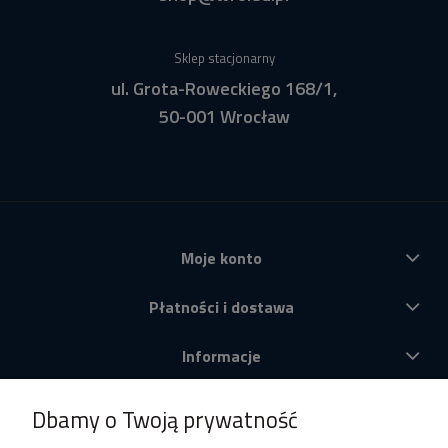
Sklep stacjonarny
ul. Grota-Roweckiego 168/1,
50-001 Wrocław
Moje konto
Płatności i dostawa
Informacje
O nas
Dbamy o Twoją prywatność