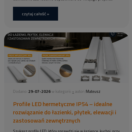
czytaj całość »
29-07-2026
-
Dodano:
w kategorii:
autor:
Mateusz
Profile LED hermetyczne IP54 – idealne
rozwiązanie do łazienki, płytek, elewacji i
zastosowań zewnętrznych
Szukasz profilu LED, który sprawdzi się w łazience, kuchni, przy