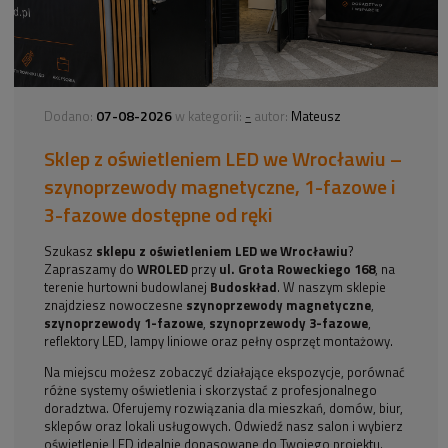
07-08-2026
-
Dodano:
w kategorii:
autor:
Mateusz
Sklep z oświetleniem LED we Wrocławiu –
szynoprzewody magnetyczne, 1-fazowe i
3-fazowe dostępne od ręki
Szukasz
sklepu z oświetleniem LED we Wrocławiu
?
Zapraszamy do
WROLED
przy
ul. Grota Roweckiego 168
, na
terenie hurtowni budowlanej
Budoskład
. W naszym sklepie
znajdziesz nowoczesne
szynoprzewody magnetyczne
,
szynoprzewody 1-fazowe
,
szynoprzewody 3-fazowe
,
reflektory LED, lampy liniowe oraz pełny osprzęt montażowy.
Na miejscu możesz zobaczyć działające ekspozycje, porównać
różne systemy oświetlenia i skorzystać z profesjonalnego
doradztwa. Oferujemy rozwiązania dla mieszkań, domów, biur,
sklepów oraz lokali usługowych. Odwiedź nasz salon i wybierz
oświetlenie LED idealnie dopasowane do Twojego projektu.