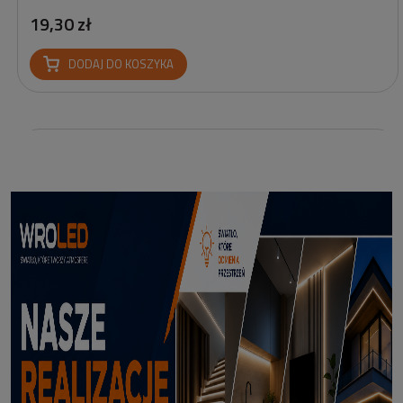
19,30 zł
DODAJ DO KOSZYKA
Profil led podtynkowy GK18-3 czarny 3m