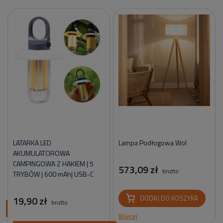
LATARKA LED
Lampa Podłogowa Wol
AKUMULATOROWA
CAMPINGOWA Z HAKIEM | 5
573,09 zł
brutto
TRYBÓW | 600 mAh| USB-C
19,90 zł
DODAJ DO KOSZYKA
brutto
ci
Więcej