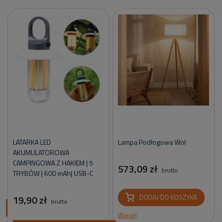
LATARKA LED
Lampa Podłogowa Wol
AKUMULATOROWA
CAMPINGOWA Z HAKIEM | 5
573,09 zł
brutto
TRYBÓW | 600 mAh| USB-C
19,90 zł
DODAJ DO KOSZYKA
brutto
ci
Więcej