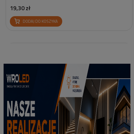
19,30 zł
DODAJ DO KOSZYKA
Profil led Profil LED P6-2 ½ biały 3m