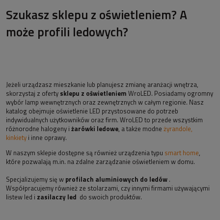
Szukasz sklepu z oświetleniem? A
może profili ledowych?
Jeżeli urządzasz mieszkanie lub planujesz zmianę aranżacji wnętrza,
skorzystaj z oferty
sklepu z oświetleniem
WroLED. Posiadamy ogromny
wybór lamp wewnętrznych oraz zewnętrznych w całym regionie. Nasz
katalog obejmuje oświetlenie LED przystosowane do potrzeb
indywidualnych użytkowników oraz firm. WroLED to przede wszystkim
różnorodne halogeny i
żarówki ledowe
, a także modne
żyrandole,
kinkiety
i inne oprawy.
W naszym sklepie dostępne są również urządzenia typu
smart home
,
które pozwalają m.in. na zdalne zarządzanie oświetleniem w domu.
Specjalizujemy się w
profilach aluminiowych do ledów
.
Współpracujemy również ze stolarzami, czy innymi firmami używającymi
listew led i
zasilaczy led
do swoich produktów.