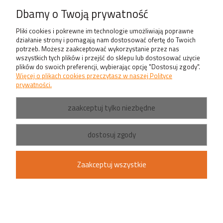
Produkty
Dbamy o Twoją prywatność
Pliki cookies i pokrewne im technologie umożliwiają poprawne
działanie strony i pomagają nam dostosować ofertę do Twoich
potrzeb. Możesz zaakceptować wykorzystanie przez nas
wszystkich tych plików i przejść do sklepu lub dostosować użycie
plików do swoich preferencji, wybierając opcję "Dostosuj zgody".
Więcej o plikach cookies przeczytasz w naszej Polityce
prywatności.
zaakceptuj tylko niezbędne
dostosuj zgody
Zaakceptuj wszystkie
pokaż pełną wersję strony
Sklep internetowy Shoper.pl