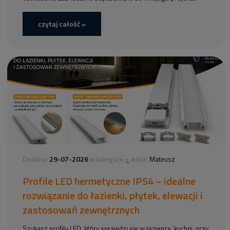
czytaj całość »
29-07-2026
-
Dodano:
w kategorii:
autor:
Mateusz
Profile LED hermetyczne IP54 – idealne
rozwiązanie do łazienki, płytek, elewacji i
zastosowań zewnętrznych
Szukasz profilu LED, który sprawdzi się w łazience, kuchni, przy