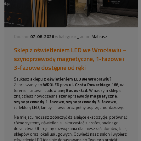
07-08-2026
-
Dodano:
w kategorii:
autor:
Mateusz
Sklep z oświetleniem LED we Wrocławiu –
szynoprzewody magnetyczne, 1-fazowe i
3-fazowe dostępne od ręki
Szukasz
sklepu z oświetleniem LED we Wrocławiu
?
Zapraszamy do
WROLED
przy
ul. Grota Roweckiego 168
, na
terenie hurtowni budowlanej
Budoskład
. W naszym sklepie
znajdziesz nowoczesne
szynoprzewody magnetyczne
,
szynoprzewody 1-fazowe
,
szynoprzewody 3-fazowe
,
reflektory LED, lampy liniowe oraz pełny osprzęt montażowy.
Na miejscu możesz zobaczyć działające ekspozycje, porównać
różne systemy oświetlenia i skorzystać z profesjonalnego
doradztwa. Oferujemy rozwiązania dla mieszkań, domów, biur,
sklepów oraz lokali usługowych. Odwiedź nasz salon i wybierz
oświetlenie LED idealnie dopasowane do Twojego projektu.