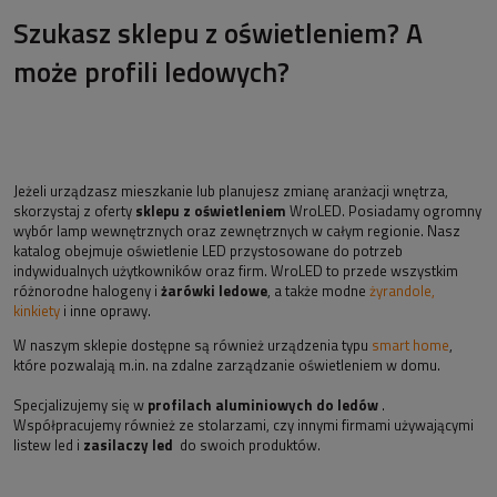
Szukasz sklepu z oświetleniem? A
może profili ledowych?
Jeżeli urządzasz mieszkanie lub planujesz zmianę aranżacji wnętrza,
skorzystaj z oferty
sklepu z oświetleniem
WroLED. Posiadamy ogromny
wybór lamp wewnętrznych oraz zewnętrznych w całym regionie. Nasz
katalog obejmuje oświetlenie LED przystosowane do potrzeb
indywidualnych użytkowników oraz firm. WroLED to przede wszystkim
różnorodne halogeny i
żarówki ledowe
, a także modne
żyrandole,
kinkiety
i inne oprawy.
W naszym sklepie dostępne są również urządzenia typu
smart home
,
które pozwalają m.in. na zdalne zarządzanie oświetleniem w domu.
Specjalizujemy się w
profilach aluminiowych do ledów
.
Współpracujemy również ze stolarzami, czy innymi firmami używającymi
listew led i
zasilaczy led
do swoich produktów.