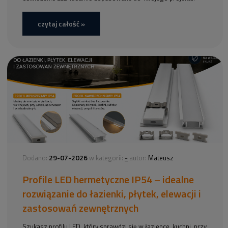
czytaj całość »
29-07-2026
-
Dodano:
w kategorii:
autor:
Mateusz
Profile LED hermetyczne IP54 – idealne
rozwiązanie do łazienki, płytek, elewacji i
zastosowań zewnętrznych
Szukasz profilu LED, który sprawdzi się w łazience, kuchni, przy