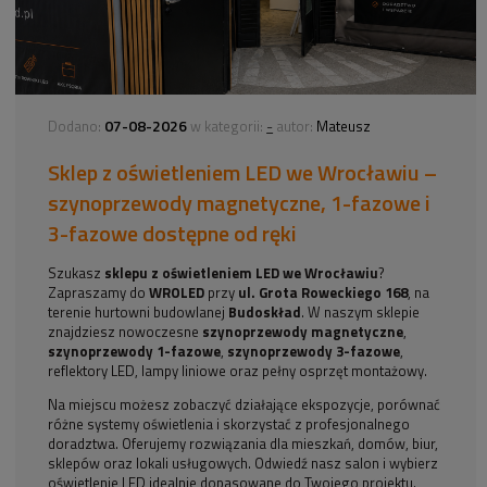
07-08-2026
-
Dodano:
w kategorii:
autor:
Mateusz
Sklep z oświetleniem LED we Wrocławiu –
szynoprzewody magnetyczne, 1-fazowe i
3-fazowe dostępne od ręki
Szukasz
sklepu z oświetleniem LED we Wrocławiu
?
Zapraszamy do
WROLED
przy
ul. Grota Roweckiego 168
, na
terenie hurtowni budowlanej
Budoskład
. W naszym sklepie
znajdziesz nowoczesne
szynoprzewody magnetyczne
,
szynoprzewody 1-fazowe
,
szynoprzewody 3-fazowe
,
reflektory LED, lampy liniowe oraz pełny osprzęt montażowy.
Na miejscu możesz zobaczyć działające ekspozycje, porównać
różne systemy oświetlenia i skorzystać z profesjonalnego
doradztwa. Oferujemy rozwiązania dla mieszkań, domów, biur,
sklepów oraz lokali usługowych. Odwiedź nasz salon i wybierz
oświetlenie LED idealnie dopasowane do Twojego projektu.