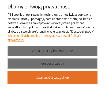
Produkty
Dbamy o Twoją prywatność
Pliki cookies i pokrewne im technologie umożliwiają poprawne
działanie strony i pomagają nam dostosować ofertę do Twoich
potrzeb. Możesz zaakceptować wykorzystanie przez nas
wszystkich tych plików i przejść do sklepu lub dostosować użycie
plików do swoich preferencji, wybierając opcję "Dostosuj zgody".
Więcej o plikach cookies przeczytasz w naszej Polityce
prywatności.
zaakceptuj tylko niezbędne
dostosuj zgody
Zaakceptuj wszystkie
pokaż pełną wersję strony
Sklep internetowy Shoper.pl