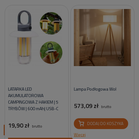
LATARKA LED
Lampa Podłogowa Wol
AKUMULATOROWA
CAMPINGOWA Z HAKIEM | 5
573,09 zł
brutto
TRYBÓW | 600 mAh| USB-C
19,90 zł
DODAJ DO KOSZYKA
brutto
ci
Więcej