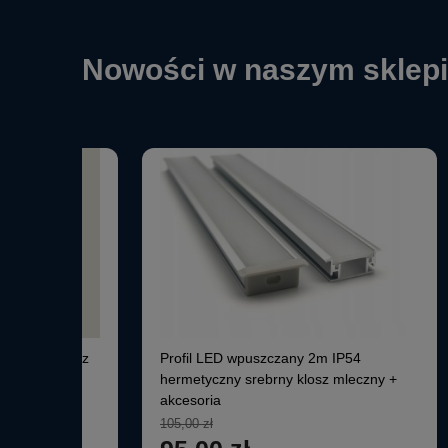
Nowości w naszym sklep
W Aluminiowy z
Profil LED wpuszczany 2m IP54
hermetyczny srebrny klosz mleczny +
akcesoria
105,00 zł