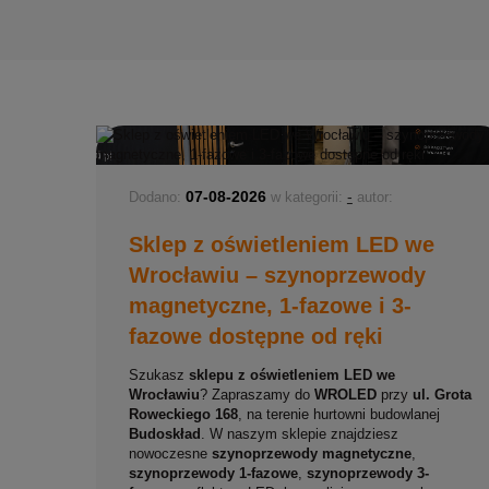
07-08-2026
-
Dodano:
w kategorii:
autor:
Sklep z oświetleniem LED we
Wrocławiu – szynoprzewody
magnetyczne, 1-fazowe i 3-
fazowe dostępne od ręki
Szukasz
sklepu z oświetleniem LED we
Wrocławiu
? Zapraszamy do
WROLED
przy
ul. Grota
Roweckiego 168
, na terenie hurtowni budowlanej
Budoskład
. W naszym sklepie znajdziesz
nowoczesne
szynoprzewody magnetyczne
,
szynoprzewody 1-fazowe
,
szynoprzewody 3-