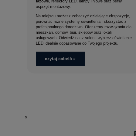
fazowe
, reflektory LED, lampy liniowe oraz pełny
osprzęt montażowy.
Na miejscu możesz zobaczyć działające ekspozycje,
porównać różne systemy oświetlenia i skorzystać z
profesjonalnego doradztwa. Oferujemy rozwiązania dla
mieszkań, domów, biur, sklepów oraz lokali
usługowych. Odwiedź nasz salon i wybierz oświetlenie
LED idealnie dopasowane do Twojego projektu.
czytaj całość »
s