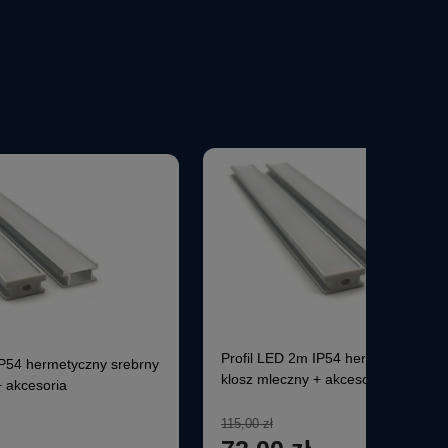
Profil LED 2m IP54 hermetyczny sr
IP54 hermetyczny srebrny
klosz mleczny + akcesoria
+ akcesoria
115,00 zł