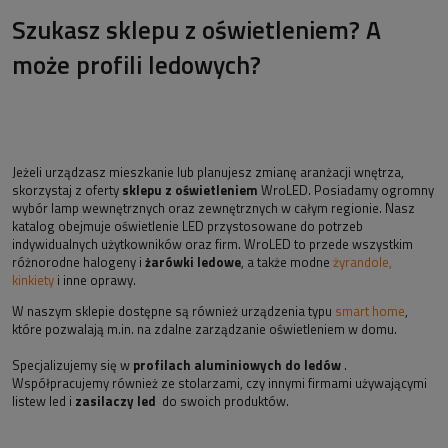
Szukasz sklepu z oświetleniem? A
może profili ledowych?
Jeżeli urządzasz mieszkanie lub planujesz zmianę aranżacji wnętrza,
skorzystaj z oferty
sklepu z oświetleniem
WroLED. Posiadamy ogromny
wybór lamp wewnętrznych oraz zewnętrznych w całym regionie. Nasz
katalog obejmuje oświetlenie LED przystosowane do potrzeb
indywidualnych użytkowników oraz firm. WroLED to przede wszystkim
różnorodne halogeny i
żarówki ledowe
, a także modne
żyrandole,
kinkiety
i inne oprawy.
W naszym sklepie dostępne są również urządzenia typu
smart home
,
które pozwalają m.in. na zdalne zarządzanie oświetleniem w domu.
Specjalizujemy się w
profilach aluminiowych do ledów
.
Współpracujemy również ze stolarzami, czy innymi firmami używającymi
listew led i
zasilaczy led
do swoich produktów.