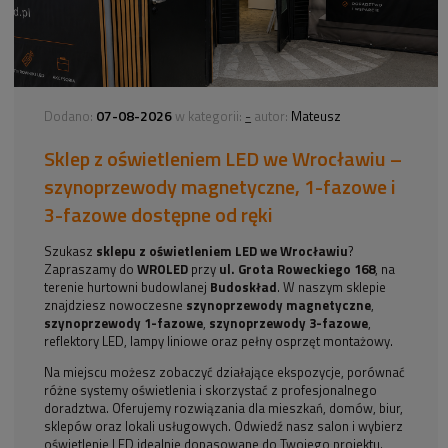
07-08-2026
-
Dodano:
w kategorii:
autor:
Mateusz
Sklep z oświetleniem LED we Wrocławiu –
szynoprzewody magnetyczne, 1-fazowe i
3-fazowe dostępne od ręki
Szukasz
sklepu z oświetleniem LED we Wrocławiu
?
Zapraszamy do
WROLED
przy
ul. Grota Roweckiego 168
, na
terenie hurtowni budowlanej
Budoskład
. W naszym sklepie
znajdziesz nowoczesne
szynoprzewody magnetyczne
,
szynoprzewody 1-fazowe
,
szynoprzewody 3-fazowe
,
reflektory LED, lampy liniowe oraz pełny osprzęt montażowy.
Na miejscu możesz zobaczyć działające ekspozycje, porównać
różne systemy oświetlenia i skorzystać z profesjonalnego
doradztwa. Oferujemy rozwiązania dla mieszkań, domów, biur,
sklepów oraz lokali usługowych. Odwiedź nasz salon i wybierz
oświetlenie LED idealnie dopasowane do Twojego projektu.