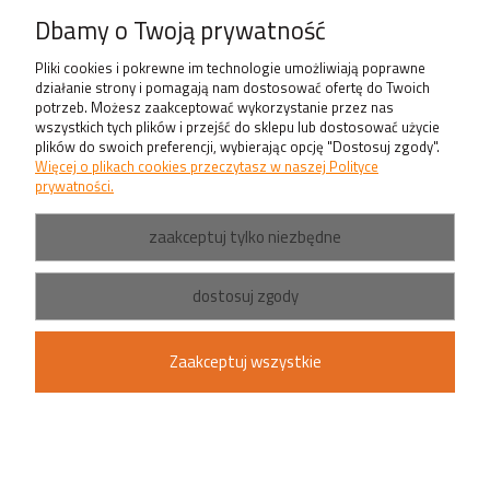
Produkty
Dbamy o Twoją prywatność
Pliki cookies i pokrewne im technologie umożliwiają poprawne
działanie strony i pomagają nam dostosować ofertę do Twoich
potrzeb. Możesz zaakceptować wykorzystanie przez nas
wszystkich tych plików i przejść do sklepu lub dostosować użycie
plików do swoich preferencji, wybierając opcję "Dostosuj zgody".
Więcej o plikach cookies przeczytasz w naszej Polityce
prywatności.
zaakceptuj tylko niezbędne
dostosuj zgody
Zaakceptuj wszystkie
pokaż pełną wersję strony
Sklep internetowy Shoper.pl