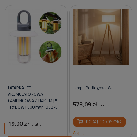
LATARKA LED
Lampa Podłogowa Wol
AKUMULATOROWA
CAMPINGOWA Z HAKIEM | 5
573,09 zł
brutto
TRYBÓW | 600 mAh| USB-C
19,90 zł
DODAJ DO KOSZYKA
brutto
ci
Więcej