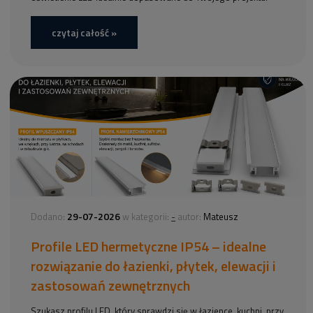
czytaj całość »
29-07-2026
-
Dodano:
w kategorii:
autor:
Mateusz
Profile LED hermetyczne IP54 – idealne
rozwiązanie do łazienki, płytek, elewacji i
zastosowań zewnętrznych
Szukasz profilu LED, który sprawdzi się w łazience, kuchni, przy