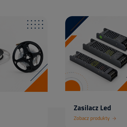
Zasilacz Led
Zobacz produkty