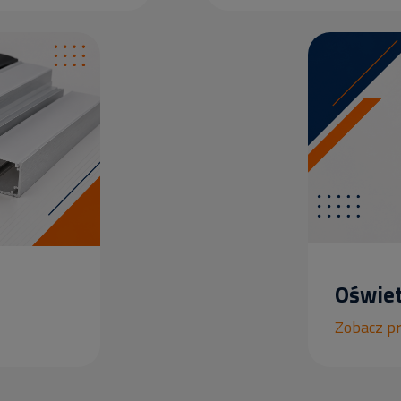
Oświet
Zobacz p