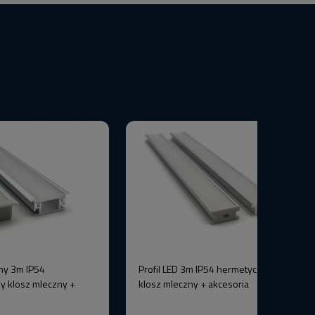
ny 3m IP54
Profil LED 3m IP54 hermetyczny srebrny
y klosz mleczny +
klosz mleczny + akcesoria