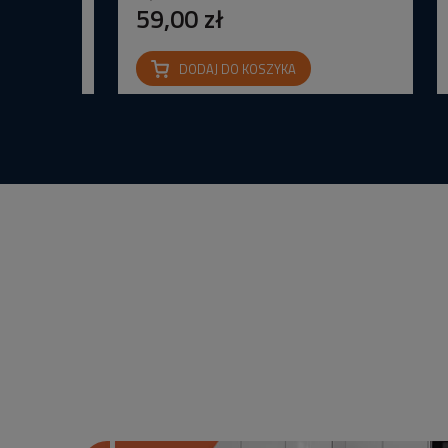
59,00 zł
DODAJ DO KOSZYKA
na IP65 24V
wana Barwa