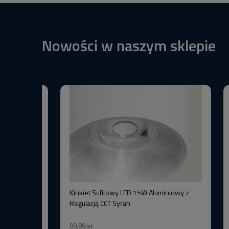
Nowości w naszym sklepie
BW+3000K
Kinkiet Sufitowy LED 15W Aluminiowy z
–Wysoka
Regulacją CCT Syrah
99,99 zł