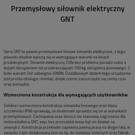
Przemysłowy siłownik elektryczny
GNT
Seria GNT to pewne przemysłowe liniowe siłowniki elektryczne, z tego
powodu idealnie wpiszą się w wymagające warunki na liniach
produkcyjnych. Siłownik elektryczny 230v bez problemu poradzi sobie z
dużym obciążeniem nie przekraczającym 350 kg obciążenia pionowego. Z
kolei wariant 24V udźwignie 3000N. Dodatkowym atutem tego urządzenia
jest prosta obsługa i montaż, dzięki czemu zaoszczędzi się cenny czas
oraz pieniądze.
Wzmocniona konstrukcja dla wymagających użytkowników
Solidna i wzmocniona konstrukcja siłownika liniowego oraz klasa
szczelności IP66 sprawiają, że doskonale sprawdzi się on w warunkach
przemysłowych. Zachlapania oraz deszcz nie stanowią zagrożenia dla
motoreduktora GNT, więc bez przeszkód może być on działać na
zewnątrz. Konstrukcja przekładni zapewnia pewną pracę na długie lata, w
związku z tym dedykowany jest on np. do instalacji solarnych oraz fabryk.