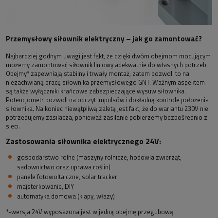
Przemysłowy siłownik elektryczny – jak go zamontować?
Najbardziej godnym uwagi jest fakt, że dzięki dwóm obejmom mocującym
możemy zamontować siłownik liniowy adekwatnie do własnych potrzeb.
Obejmy* zapewniają stabilny i trwały montaż, zatem pozwoli to na
niezachwianą pracę siłownika przemysłowego GNT. Ważnym aspektem
są także wyłączniki krańcowe zabezpieczające wysuw siłownika.
Potencjometr pozwoli na odczyt impulsów i dokładną kontrole położenia
siłownika. Na koniec niewątpliwą zaletą jest fakt, że do wariantu 230V nie
potrzebujemy zasilacza, ponieważ zasilanie pobierzemy bezpośrednio z
sieci.
Zastosowania siłownika elektrycznego 24V:
gospodarstwo rolne (maszyny rolnicze, hodowla zwierząt,
sadownictwo oraz uprawa roślin)
panele fotowoltaiczne, solar tracker
majsterkowanie, DIY
automatyka domowa (klapy, włazy)
*-wersja 24V wyposażona jest w jedną obejmę przegubową